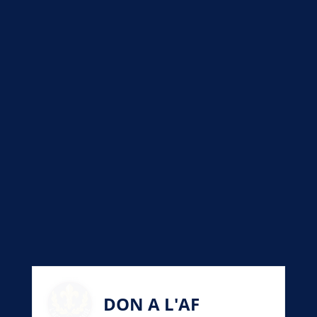
© 2026 L'Action Française - Tous droits réservés.
Mentions Légales
DON A L'AF
Par votre geste vous contribuez à diffuser en
France les idées du salut national.