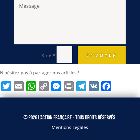
=
ENVOYER
8 + 6
N'hésitez pas à partager nos articles !
Twitter
Email
WhatsApp
Copy
Messenger
Print
Telegram
VK
Face
Link