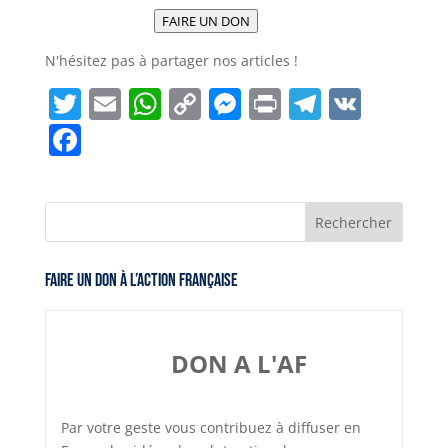
FAIRE UN DON
N'hésitez pas à partager nos articles !
T
E
W
C
M
P
T
V
w
m
h
o
e
ri
el
K
F
it
ai
a
p
ss
n
e
a
t
l
ts
y
e
t
g
c
e
A
Li
n
r
e
r
p
n
g
a
b
Faire un don à l’Action Française
p
k
e
m
o
r
o
k
DON A L'AF
Par votre geste vous contribuez à diffuser en