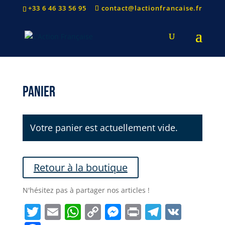
+33 6 46 33 56 95
contact@lactionfrancaise.fr
Panier
Votre panier est actuellement vide.
Retour à la boutique
N'hésitez pas à partager nos articles !
Twitter
Email
WhatsApp
Copy
Messenger
Print
Telegr
VK