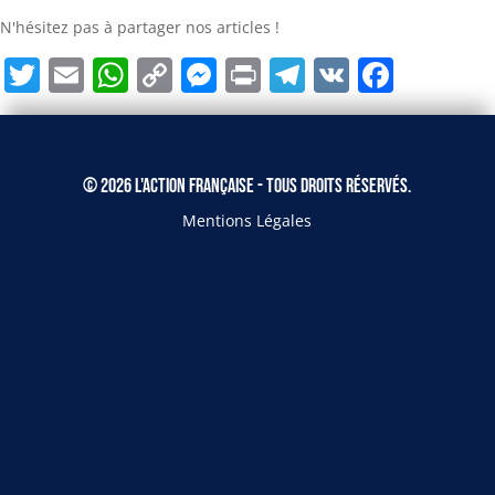
N'hésitez pas à partager nos articles !
Twitter
Email
WhatsApp
Copy
Messenger
Print
Telegram
VK
Face
Link
© 2026 L'Action Française - Tous droits réservés.
Mentions Légales