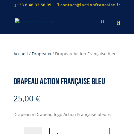
+33 6 46 33 56 95
contact@lactionfrancaise.fr
Accueil
/
Drapeaux
/ Drapeau Action Française bleu
Drapeau Action Française bleu
25,00
€
Drapeau « Drapeau logo Action Française bleu ».
quantité