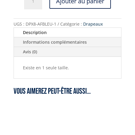
Ajouter au panier
de
Drapeau
Action
Française
UGS :
DPX8-AFBLEU-1
Catégorie :
Drapeaux
bleu
Description
Informations complémentaires
Avis (0)
Existe en 1 seule taille.
Vous aimerez peut-être aussi…