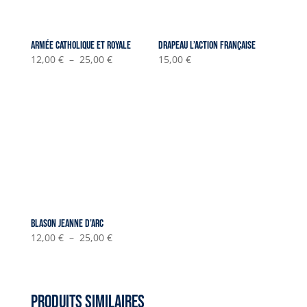
Armée catholique et royale
Drapeau L’Action Française
Plage
12,00
€
–
25,00
€
15,00
€
de
prix :
12,00 €
à
25,00 €
Blason Jeanne d’Arc
Plage
12,00
€
–
25,00
€
de
prix :
12,00 €
Produits similaires
à