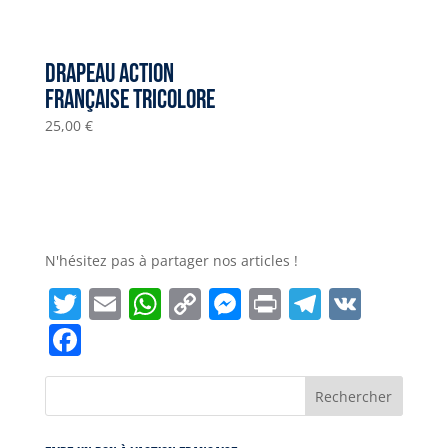
Drapeau Action
Française tricolore
25,00
€
N'hésitez pas à partager nos articles !
Twitter
Email
WhatsApp
Copy
Messenger
Print
Telegra
VK
Link
Facebook