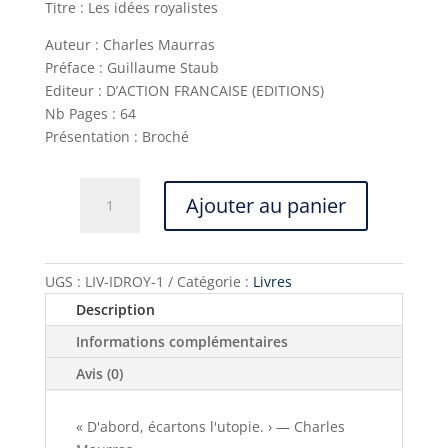
Titre : Les idées royalistes
Auteur : Charles Maurras
Préface : Guillaume Staub
Editeur : D’ACTION FRANCAISE (EDITIONS)
Nb Pages : 64
Présentation : Broché
quantité
Ajouter au panier
de
Les
idées
royalistes
UGS :
LIV-IDROY-1
Catégorie :
Livres
Description
Informations complémentaires
Avis (0)
« D'abord, écartons l'utopie. › — Charles