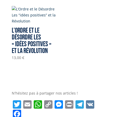
L’Ordre et le
Désordre Les
« idées positives »
et la Révolution
13,00
€
N'hésitez pas à partager nos articles !
Twitter
Email
WhatsApp
Copy
Messenger
Print
Telegra
VK
Link
Facebook