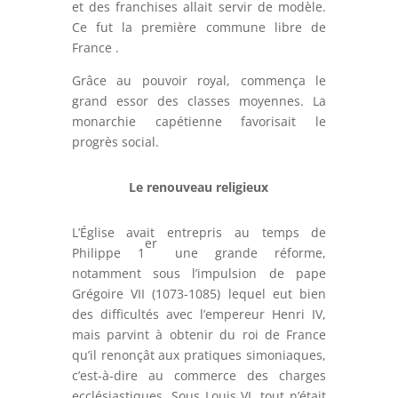
et des franchises allait servir de modèle.
Ce fut la première commune libre de
France .
Grâce au pouvoir royal, commença le
grand essor des classes moyennes. La
monarchie capétienne favorisait le
progrès social.
Le renouveau religieux
L’Église avait entrepris au temps de
er
Philippe 1
une grande réforme,
notamment sous l’impulsion de pape
Grégoire VII (1073-1085) lequel eut bien
des difficultés avec l’empereur Henri IV,
mais parvint à obtenir du roi de France
qu’il renonçât aux pratiques simoniaques,
c’est-à-dire au commerce des charges
ecclésiastiques. Sous Louis VI, tout n’était