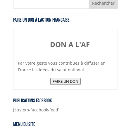
A
Li
n
a
e
p
n
g
m
b
Faire un don à l’Action Française
p
k
er
o
o
k
DON A L'AF
Par votre geste vous contribuez à diffuser en
France les idées du salut national.
FAIRE UN DON
Publications Facebook
[custom-facebook-feed]
Menu du site