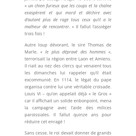
«
un chien furieux que les coups et la chaîne
exaspèrent et qui mord et déchire avec
d’autant plus de rage tous ceux qu’il a le
malheur de rencontrer. »
Il fallut l’assiéger
trois fois !
Autre loup dévorant, le sire Thomas de
Marle,
« le plus dépravé des hommes »,
terrorisait la région entre Laon et Amiens.
Il riait au nez des clercs qui venaient tous
les dimanches lui rappeler qu’il était
excommunié. En 1114, le légat du pape
organisa contre lui une véritable croisade.
Louis VI – qu’on appelait déjà « le Gros »
car il affichait un solide enbonpoint, mena
la campagne avec l’aide des milices
paroissiales. Il fallut quinze ans pour
réduire cet enragé !
Sans cesse, le roi devait donner de grands