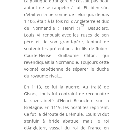
La politique étrangère ne cessait pas pour
autant de se rappeler à lui. Et, bien sûr,
c’était en la personne de celui qui, depuis
1 106, était à la fois roi d’Angleterre et duc
er
de Normandie : Henri :1
Beauclerc.
Louis VI renouait avec les ruses de son
père et de son grand-père, tentant de
soutenir les prétentions du fils de Robert
Courte-Heuse, Guillaume Cliton, qui
revendiquait la Normandie. Toujours cette
volonté capétienne de séparer le duché
du royaume rival….
En 1113, ce fut la guerre. Au traité de
Gisors, Louis fut contraint de reconnaître
la suzeraineté d’Henri Beauclerc sur la
Bretagne. En 1119, les hostilités reprirent.
Ce fut la déroute de Brémule, Louis VI dut
s’enfuir à bride abattue, mais le roi
d’Angleterr, vassal du roi de France en