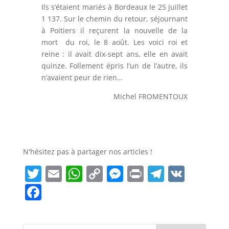
Ils s’étaient mariés à Bordeaux le 25 juillet
1 137. Sur le chemin du retour, séjournant
à Poitiers il reçurent la nouvelle de la
mort du roi, le 8 août. Les voici roi et
reine : il avait dix-sept ans, elle en avait
quinze. Follement épris l’un de l’autre, ils
n’avaient peur de rien…
Michel FROMENTOUX
N'hésitez pas à partager nos articles !
T
E
W
C
M
Pr
T
V
w
m
h
o
e
in
el
K
F
itt
ai
at
p
ss
t
e
a
er
l
s
y
e
gr
c