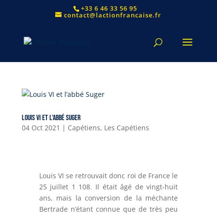
+33 6 46 33 56 95
contact@lactionfrancaise.fr
Louis VI et l’abbé Suger
04 Oct 2021
|
Capétiens
,
Les Capétiens
Louis VI se retrouvait donc roi de France le
25 juillet 1 108. Il était âgé de vingt-huit
ans, mais la conversion de la méchante
Bertrade n’étant connue que de très peu