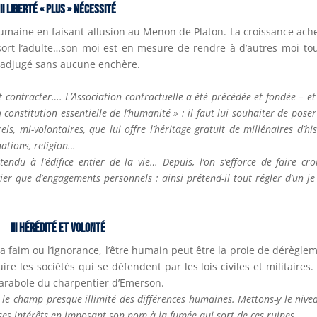
II
Liberté « plus » Nécessité
umaine en faisant allusion au Menon de Platon. La croissance ach
sort l’adulte…son moi est en mesure de rendre à d’autres moi to
ut adjugé sans aucune enchère.
faut contracter…. L’Association contractuelle a été précédée et fondée – et
constitution essentielle de l’humanité » : il faut lui souhaiter de poser
ls, mi-volontaires, que lui offre l’héritage gratuit de millénaires d’his
nations, religion…
ndu à l’édifice entier de la vie… Depuis, l’on s’efforce de faire cro
cier que d’engagements personnels : ainsi prétend-il tout régler d’un je
III
Hérédité et volonté
a faim ou l’ignorance, l’être humain peut être la proie de dérègle
ire les sociétés qui se défendent par les lois civiles et militaires.
a parabole du charpentier d’Emerson.
ns le champ presque illimité des différences humaines. Mettons-y le nivea
 ses intérêts en imposant son nom à la fumée qui sort de ces ruines.