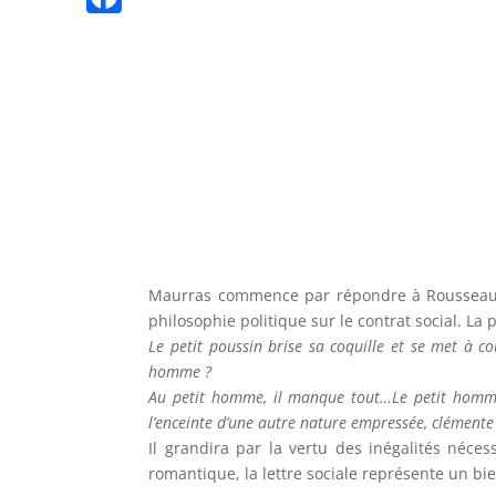
n
p
l
n
K
n
F
t
e
k
g
a
g
e
c
r
r
e
a
b
m
o
o
k
Maurras commence par répondre à Rousseau qu
philosophie politique sur le contrat social. La 
Le petit poussin brise sa coquille et se met à co
homme ?
Au petit homme, il manque tout…Le petit homme p
l’enceinte d’une autre nature empressée, clémente et
Il grandira par la vertu des inégalités néces
romantique, la lettre sociale représente un bien