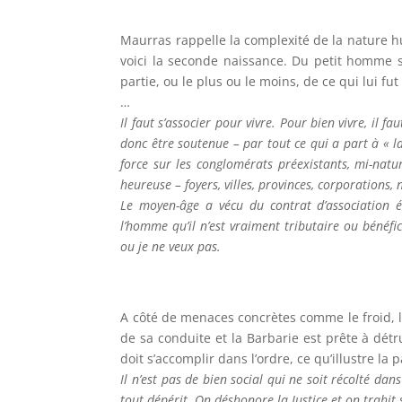
Maurras rappelle la complexité de la nature h
voici la seconde naissance. Du petit homme 
partie, ou le plus ou le moins, de ce qui lui f
…
Il faut s’associer pour vivre. Pour bien vivre, il 
donc être soutenue – par tout ce qui a part à « la 
force sur les conglomérats préexistants, mi-nature
heureuse – foyers, villes, provinces, corporations, 
Le moyen-âge a vécu du contrat d’association éte
l’homme qu’il n’est vraiment tributaire ou bénéfi
ou je ne veux pas.
A côté de menaces concrètes comme le froid, l
de sa conduite et la Barbarie est prête à détru
doit s’accomplir dans l’ordre, ce qu’illustre l
Il n’est pas de bien social qui ne soit récolté da
tout dépérit. On déshonore la Justice et on trahit