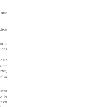
r une
ction
ntres
tions
posée
ucune
chie,
ut la
tuent
oi je
et en