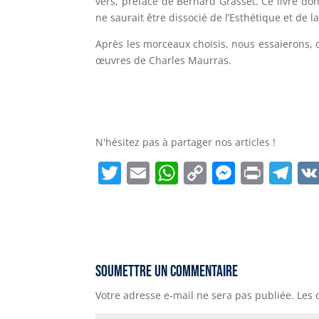
vers, préface de Bernard Grasset. Ce livre do
ne saurait être dissocié de l’Esthétique et de 
Après les morceaux choisis, nous essaierons, 
œuvres de Charles Maurras.
N'hésitez pas à partager nos articles !
T
E
W
C
M
P
T
w
m
h
o
e
ri
el
it
ai
a
p
ss
n
e
t
l
ts
y
e
t
g
e
A
Li
n
r
Soumettre un commentaire
r
p
n
g
a
Votre adresse e-mail ne sera pas publiée.
Les 
p
k
e
m