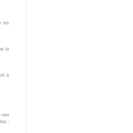
e les
ue la
ent à
 rien
les ;