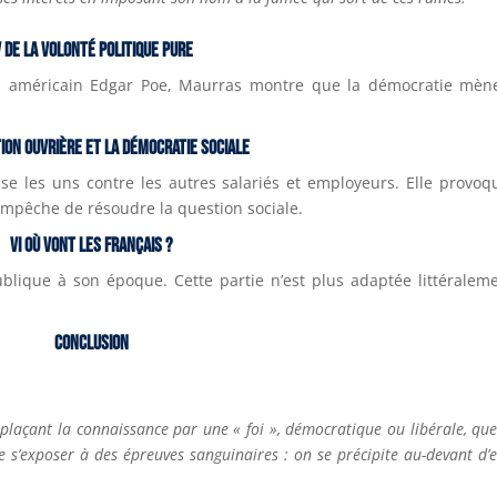
V
De la volonté politique pure
in américain Edgar Poe, Maurras montre que la démocratie mèn
ion ouvrière et la démocratie sociale
 les uns contre les autres salariés et employeurs. Elle provoq
 empêche de résoudre la question sociale.
VI
Où vont les Français ?
ublique à son époque. Cette partie n’est plus adaptée littéralem
Conclusion
plaçant la connaissance par une « foi », démocratique ou libérale, que
e s’exposer à des épreuves sanguinaires : on se précipite au-devant d’el