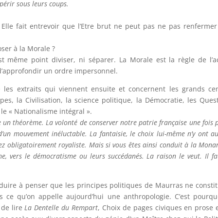
 périr sous leurs coups.
 Elle fait entrevoir que l’Etre brut ne peut pas ne pas renferme
oser à la Morale ?
est même point diviser, ni séparer. La Morale est la règle de l’a
t d’approfondir un ordre impersonnel.
e les extraits qui viennent ensuite et concernent les grands ce
pes, la Civilisation, la science politique, la Démocratie, les Ques
le « Nationalisme intégral ».
un théorème. La volonté de conserver notre patrie française une fois 
d’un mouvement inéluctable. La fantaisie, le choix lui-même n’y ont a
rez obligatoirement royaliste. Mais si vous êtes ainsi conduit à la Monar
sme, vers le démocratisme ou leurs succédanés. La raison le veut. Il fa
induire à penser que les principes politiques de Maurras ne consti
ans ce qu’on appelle aujourd’hui une anthropologie. C’est pourqu
 de lire
La Dentelle du Rempart
, Choix de pages civiques en prose 