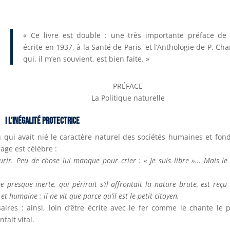
« Ce livre est double : une très importante préface de
écrite en 1937, à la Santé de Paris, et l’Anthologie de P. Ch
qui, il m’en souvient, est bien faite. »
PRÉFACE
La Politique naturelle
I L’inégalité protectrice
i avait nié le caractère naturel des sociétés humaines et fon
page est célèbre :
urir. Peu de chose lui manque pour crier : « Je suis libre »… Mais le 
resque inerte, qui périrait s’il affrontait la nature brute, est reçu
 humaine : il ne vit que parce qu’il est le petit citoyen.
saires : ainsi, loin d’être écrite avec le fer comme le chante le 
fait vital.