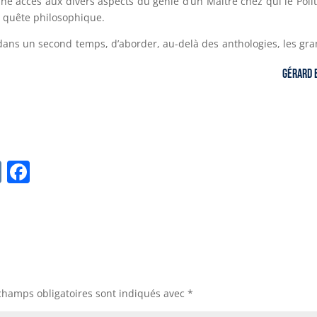
nne accès aux divers aspects du génie d’un Maître chez qui le Poli
la quête philosophique.
dans un second temps, d’aborder, au-delà des anthologies, les gr
Gérard 
V
F
K
a
c
e
b
o
champs obligatoires sont indiqués avec
*
o