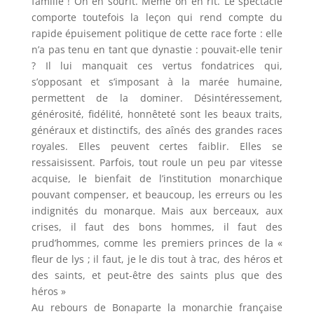
famille ! On en sourit. Même on en rit. Le spectacle
comporte toutefois la leçon qui rend compte du
rapide épuisement politique de cette race forte : elle
n’a pas tenu en tant que dynastie : pouvait-elle tenir
? Il lui manquait ces vertus fondatrices qui,
s’opposant et s’imposant à la marée humaine,
permettent de la dominer. Désintéressement,
générosité, fidélité, honnêteté sont les beaux traits,
généraux et distinctifs, des aînés des grandes races
royales. Elles peuvent certes faiblir. Elles se
ressaisissent. Parfois, tout roule un peu par vitesse
acquise, le bienfait de l’institution monarchique
pouvant compenser, et beaucoup, les erreurs ou les
indignités du monarque. Mais aux berceaux, aux
crises, il faut des bons hommes, il faut des
prud’hommes, comme les premiers princes de la «
fleur de lys ; il faut, je le dis tout à trac, des héros et
des saints, et peut-être des saints plus que des
héros »
Au rebours de Bonaparte la monarchie française