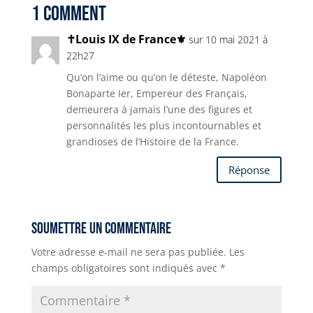
r
p
n
g
a
b
1 Comment
p
k
e
m
o
✝Louis IX de France⚜
sur 10 mai 2021 à
r
o
22h27
k
Qu’on l’aime ou qu’on le déteste, Napoléon
Bonaparte Ier, Empereur des Français,
demeurera à jamais l’une des figures et
personnalités les plus incontournables et
grandioses de l’Histoire de la France.
Réponse
Soumettre un commentaire
Votre adresse e-mail ne sera pas publiée.
Les
champs obligatoires sont indiqués avec
*