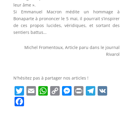
leur âme ».
Si Emmanuel Macron médite un hommage à
Bonaparte à prononcer le 5 mai, il pourrait s’inspirer
de ces propos lucides, véridiques, et sortant des
sentiers battus…
Michel Fromentoux, Article paru dans le journal
Rivarol
N'hésitez pas à partager nos articles !
T
E
W
C
M
P
T
V
w
m
h
o
e
ri
el
K
F
it
ai
a
p
ss
n
e
a
t
l
ts
y
e
t
g
c
e
A
Li
n
r
e