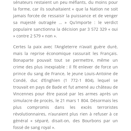
sénateurs restaient un peu méfiants, du moins pour
la forme, car ils souhaitaient « que la Nation ne soit
jamais forcée de ressaisir la puissance et de venger
sa majesté outragée … » Qu’importe : le verdict
populaire sanctionna la décision par 3 572 329 « oui
» contre 2 579 « non ».
Certes la paix avec l’Angleterre n’avait guère duré,
mais la reprise économique rassurait les Français.
Bonaparte pouvait tout se permettre, même un
crime des plus inexpiable : il fit enlever de force un
prince du sang de France, le jeune Louis-Antoine de
Condé, duc d’Enghien (1 772-1 804), lequel se
trouvait en pays de Bade et fut amené au château de
Vincennes pour être passé par les armes après un
simulacre de procès, le 21 mars 1 804. Désormais les
plus compromis dans les excès terroristes
révolutionnaires, n’auraient plus rien à refuser à ce
général « séparé, disait-on, des Bourbons par un
fossé de sang royal ».