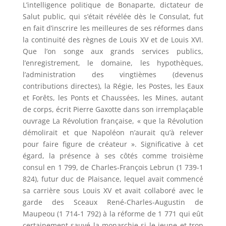
L’intelligence politique de Bonaparte, dictateur de
Salut public, qui s’était révélée dès le Consulat, fut
en fait d’inscrire les meilleures de ses réformes dans
la continuité des règnes de Louis XV et de Louis XVI.
Que l’on songe aux grands services publics,
l’enregistrement, le domaine, les hypothèques,
l’administration des vingtièmes (devenus
contributions directes), la Régie, les Postes, les Eaux
et Forêts, les Ponts et Chaussées, les Mines, autant
de corps, écrit Pierre Gaxotte dans son irremplaçable
ouvrage La Révolution française, « que la Révolution
démolirait et que Napoléon n’aurait qu’à relever
pour faire figure de créateur ». Significative à cet
égard, la présence à ses côtés comme troisième
consul en 1 799, de Charles-François Lebrun (1 739-1
824), futur duc de Plaisance, lequel avait commencé
sa carrière sous Louis XV et avait collaboré avec le
garde des Sceaux René-Charles-Augustin de
Maupeou (1 714-1 792) à la réforme de 1 771 qui eût
certainement sauvé la monarchie si le jeune et trop