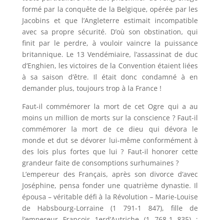
formé par la conquête de la Belgique, opérée par les
Jacobins et que l’Angleterre estimait incompatible
avec sa propre sécurité. D’où son obstination, qui
finit par le perdre, à vouloir vaincre la puissance
britannique. Le 13 Vendémiaire, l’assassinat de duc
d’Enghien, les victoires de la Convention étaient liées
à sa saison d’être. Il était donc condamné à en
demander plus, toujours trop à la France !
Faut-il commémorer la mort de cet Ogre qui a au
moins un million de morts sur la conscience ? Faut-il
commémorer la mort de ce dieu qui dévora le
monde et dut se dévorer lui-même conformément à
des lois plus fortes que lui ? Faut-il honorer cette
grandeur faite de consomptions surhumaines ?
L’empereur des Français, après son divorce d’avec
Joséphine, pensa fonder une quatrième dynastie. Il
épousa – véritable défi à la Révolution – Marie-Louise
de Habsbourg-Lorraine (1 791-1 847), fille de
l’empereur François 1erd’Autriche (1 768-1 835) ;