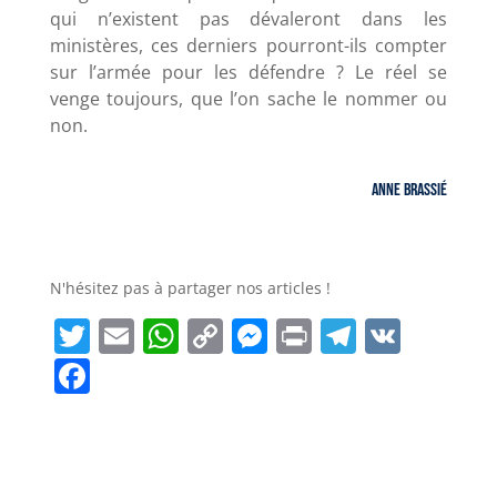
qui n’existent pas dévaleront dans les
ministères, ces derniers pourront-ils compter
sur l’armée pour les défendre ? Le réel se
venge toujours, que l’on sache le nommer ou
non.
Anne Brassié
N'hésitez pas à partager nos articles !
T
E
W
C
M
P
T
V
w
m
h
o
e
ri
el
K
F
it
ai
a
p
ss
n
e
a
t
l
ts
y
e
t
g
c
e
A
Li
n
r
e