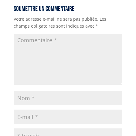
r
p
n
g
a
b
Soumettre un commentaire
p
k
e
m
o
Votre adresse e-mail ne sera pas publiée.
Les
r
o
champs obligatoires sont indiqués avec
*
k