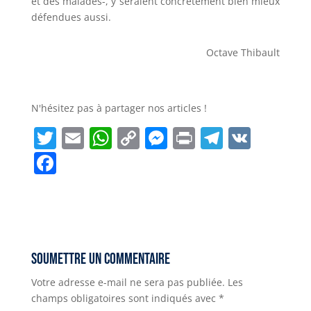
et des malades-, y seraient concrètement bien mieux
défendues aussi.
Octave Thibault
N'hésitez pas à partager nos articles !
T
E
W
C
M
P
T
V
w
m
h
o
e
ri
el
K
F
it
ai
a
p
ss
n
e
a
t
l
ts
y
e
t
g
c
e
A
Li
n
r
e
r
p
n
g
a
b
Soumettre un commentaire
p
k
e
m
o
Votre adresse e-mail ne sera pas publiée.
Les
r
o
champs obligatoires sont indiqués avec
*