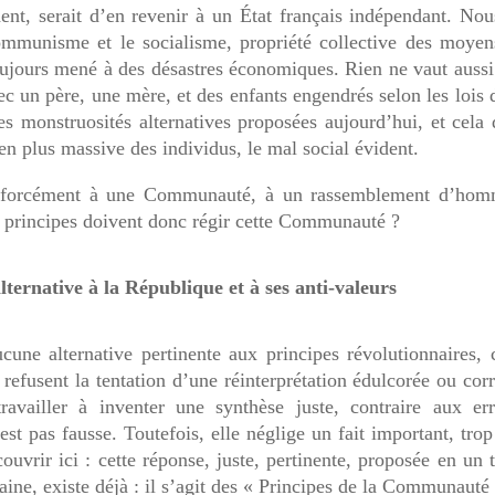
ent, serait d’en revenir à un
État
français indépendant. Nou
mmunisme et le socialisme, propriété collective des moyen
oujours mené à des désastres économiques. Rien ne vaut
auss
ec un père, une mère, et des enfants engendrés selon les lois 
les monstruosités alternatives proposées aujourd’hui, et ce
la
 en plus massive des individus,
le
mal social évident.
nt forcément à une Communauté, à un rassemblement d’hom
 principes doivent donc régir cette Communauté ?
lternative à la République et à ses anti-valeurs
aucune alternative pertinente
aux
principes révolutionnaires, 
refusent la tentation d’une réinterprétation édulcorée ou cor
availler à inventer une synthèse juste, contraire aux err
t pas fausse. Toutefois, elle néglige un fait important, tro
vrir ici : cette réponse, juste, pertinente, proposée en un 
aine, existe déjà : il s’agit des « Principes de la Communauté