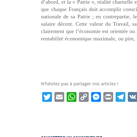
d’abord, et la « Patrie », réalité charnelle
que chaque Français doit accomplir consci
nationale de sa Patrie ; en contrepartie, l
salaire décent. Cette valeur du Travail, s
clairement que l’économie est orientée ou r
rentabilité économique maximale, ou pire, 
N'hésitez pas à partager nos articles !
T
E
W
C
M
P
T
w
m
h
o
e
ri
el
it
ai
a
p
ss
n
e
t
l
ts
y
e
t
g
e
A
Li
n
r