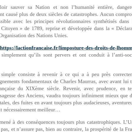
uloir sauver sa Nation
et
non
l’humanité entière, danger
t causé plus de deux siècles de catastrophes. Aucun compro
ssible avec les principes révolutionnaires synthétisés dans 
Citoyen » de 1789, reprise et développée dans la « Déclara
Organisation des Nations Unies.
https://lactionfrancaise.fr/limposture-des-droits-de-lho
simplement qu’ils sont pervers et ont conduit à l’anti-soc
 simple consiste à revenir à ce qui a à peu près correcte
eignements fondamentaux de Charles Maurras, avec avant lui t
française du XIXème siècle. Revenir, avec prudence, en te
sagesse des Anciens, vaudra toujours infiniment mieux que d
tales, des fuites en avant toujours plus audacieuses, aventure
ait nécessairement meilleur…
 mené à des conséquences toujours plus catastrophiques.
L
’U
pas, et n’assure
pas,
bien au contraire, la prospérité de la Fr