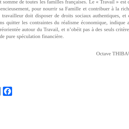
 et somme de toutes les familles françaises. Le « Travail » est 
encieusement, pour nourrir sa Famille et contribuer à la ric
e travailleur doit disposer de droits sociaux authentiques, et
ans quitter les contraintes du réalisme économique, indique 
éorientée autour du Travail, et n’obéit pas à des seuls critèr
de pure spéculation financière.
Octave THIB
V
F
K
a
c
e
b