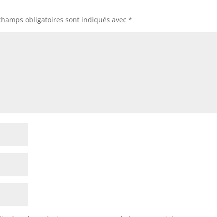
o
champs obligatoires sont indiqués avec
*
o
k