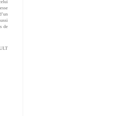
celui
hesse
 d’un
aussi
es de
AULT