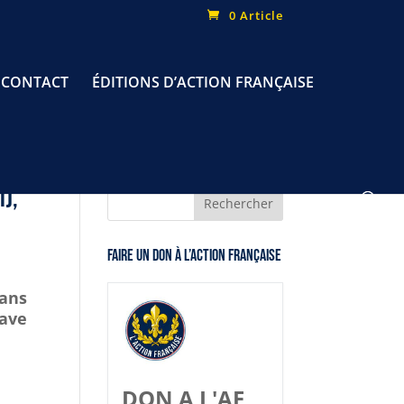
0 Article
CONTACT
ÉDITIONS D’ACTION FRANÇAISE
I),
Faire un don à l’Action Française
 ans
tave
DON A L'AF