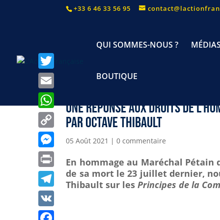
+33 6 46 33 56 95
contact@lactionfran
QUI SOMMES-NOUS ?
MÉDIA
BOUTIQUE
T
w
E
Une réponse aux Droits de l’Hom
i
m
W
par Octave Thibault
t
a
h
C
t
05 Août 2021
|
0 commentaire
i
a
o
e
M
l
En hommage au Maréchal Pétain do
t
p
r
e
de sa mort le 23 juillet dernier, n
P
s
y
Thibault sur les
Principes de la C
s
r
A
T
L
s
i
p
e
i
V
e