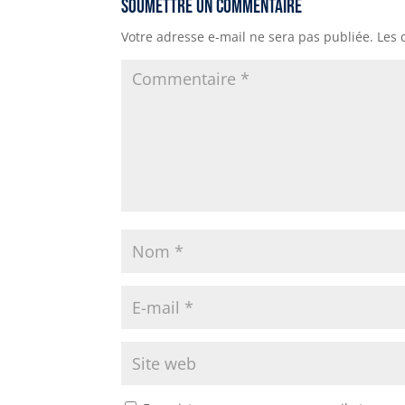
Soumettre un commentaire
r
p
n
g
a
Votre adresse e-mail ne sera pas publiée.
Les 
p
k
e
m
r