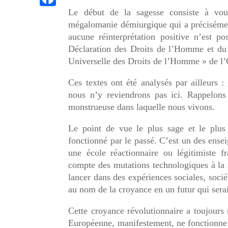
n
p
l
n
K
Le début de la sagesse consiste à vo
n
F
t
e
mégalomanie démiurgique qui a précisémen
k
g
a
aucune réinterprétation positive n’est po
g
e
c
Déclaration des Droits de l’Homme et du 
r
Universelle des Droits de l’Homme » de l’
r
e
a
b
Ces textes ont été analysés par ailleurs :
m
nous n’y reviendrons pas ici. Rappelons 
o
monstrueuse dans laquelle nous vivons.
o
k
Le point de vue le plus sage et le plus
fonctionné par le passé. C’est un des ens
une école réactionnaire ou légitimiste 
compte des mutations technologiques à la 
lancer dans des expériences sociales, socié
au nom de la croyance en un futur qui ser
Cette croyance révolutionnaire a toujours
Européenne, manifestement, ne fonctionne 