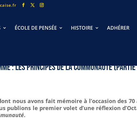
caise.fr
S
ÉCOLE DE PENSÉE
HISTOIRE
ADHÉRER
me : les Principes de la Communauté (partie 
nt nous avons fait mémoire à l’occasion des 70
ous publions le premier volet d’une réflexion d’Oc
ommunauté
.