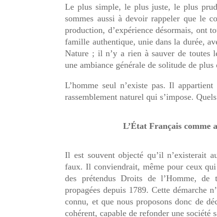
L
e plus simple,
le plus
juste,
le plus
prud
sommes aussi à devoir rappeler que le co
production, d’expérience désormais, ont t
famille authentique, unie dans la durée, av
Nature ; il n’y a rien à sauver de toutes 
une ambiance générale de solitude de plus
L’homme seul n’existe pas. Il appartie
rassemblement naturel qui s’impose. Quels
L’État
Français comme
a
I
l est souvent objecté qu’il n’existerait 
faux. Il conviendrait, même pour ceux qui 
des prétendus
D
roits de l’Homme, de tr
propagées depuis 1789. Cette démarche n’es
connu, et que nous proposons donc de décou
cohérent, capable de refonder une société s