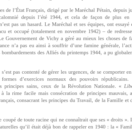
es de l’État Français, dirigé par le Maréchal Pétain, depuis ju
calomnié depuis l’été 1944, et cela de façon de plus en 
 n’est pas un hasard. Le Maréchal et ses équipes, ont essayé
incu et occupé (totalement en novembre 1942) – de redresser
Le Gouvernement de Vichy a géré au mieux les choses de f
ance n’a pas eu ainsi à souffrir d’une famine générale, l’act
 bombardements des Alliés du printemps 1944, a pu globale
s’est pas contenté de gérer les urgences, de se comporter en
 formes d’exercices normaux des pouvoirs républicains. 
s principes sains, ceux de la Révolution Nationale. «
Lib
 à la rime facile mais consécration de principes mauvais, a
rançais, consacrant les principes du Travail, de la Famille et 
 coupé de toute racine qui ne connaîtrait que ses « droits ». I
urelles qu’il était déjà bon de rappeler en 1940 : la « Fami