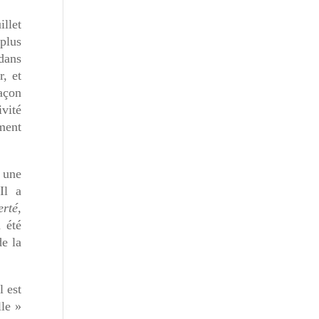
illet
plus
 dans
, et
açon
ivité
ment
 une
Il a
erté,
 été
de la
l est
lle »