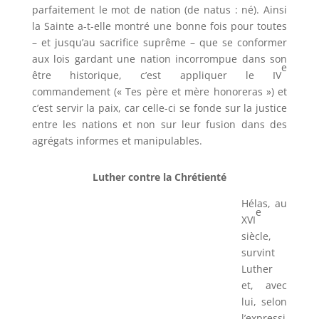
parfaitement le mot de nation (de natus : né). Ainsi
la Sainte a-t-elle montré une bonne fois pour toutes
– et jusqu’au sacrifice suprême – que se conformer
aux lois gardant une nation incorrompue dans son
e
être historique, c’est appliquer le IV
commandement (« Tes père et mère honoreras ») et
c’est servir la paix, car celle-ci se fonde sur la justice
entre les nations et non sur leur fusion dans des
agrégats informes et manipulables.
Luther contre la Chrétienté
Hélas, au
e
XVI
siècle,
survint
Luther
et, avec
lui, selon
l’expressi