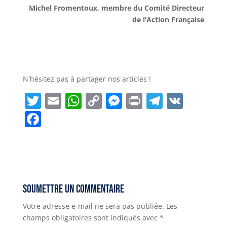
Michel Fromentoux, membre du Comité Directeur
de l’Action Française
N'hésitez pas à partager nos articles !
T
E
W
C
M
P
T
V
w
m
h
o
e
ri
el
K
F
it
ai
a
p
ss
n
e
a
t
l
ts
y
e
t
g
c
e
A
Li
n
r
e
r
p
n
g
a
b
Soumettre un commentaire
p
k
e
m
o
Votre adresse e-mail ne sera pas publiée.
Les
r
o
champs obligatoires sont indiqués avec
*