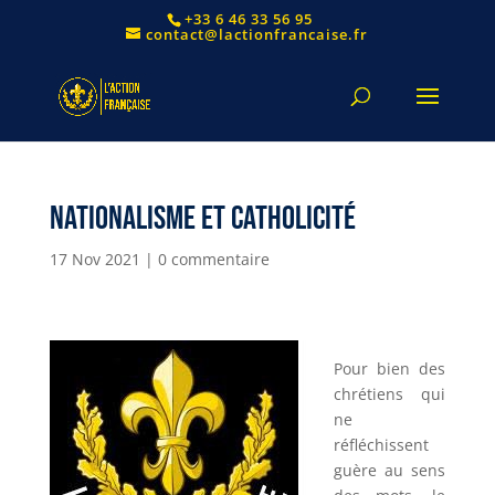
+33 6 46 33 56 95
contact@lactionfrancaise.fr
Nationalisme et catholicité
17 Nov 2021
|
0 commentaire
Pour bien des
chrétiens qui
ne
réfléchissent
guère au sens