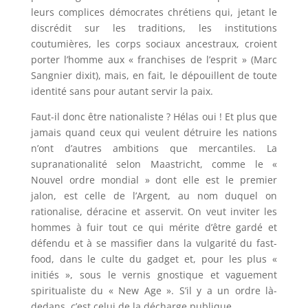
leurs complices démocrates chrétiens qui, jetant le
discrédit sur les traditions, les institutions
coutumières, les corps sociaux ancestraux, croient
porter l’homme aux « franchises de l’esprit » (Marc
Sangnier dixit), mais, en fait, le dépouillent de toute
identité sans pour autant servir la paix.
Faut-il donc être nationaliste ? Hélas oui ! Et plus que
jamais quand ceux qui veulent détruire les nations
n’ont d’autres ambitions que mercantiles. La
supranationalité selon Maastricht, comme le «
Nouvel ordre mondial » dont elle est le premier
jalon, est celle de l’Argent, au nom duquel on
rationalise, déracine et asservit. On veut inviter les
hommes à fuir tout ce qui mérite d’être gardé et
défendu et à se massifier dans la vulgarité du fast-
food, dans le culte du gadget et, pour les plus «
initiés », sous le vernis gnostique et vaguement
spiritualiste du « New Age ». S’il y a un ordre là-
dedans, c’est celui de la décharge publique.