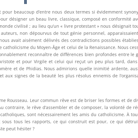
III
taient pour beaucoup d’entre nous deux termes si évidemment syno
 » pour désigner un beau livre, classique, composé en conformité av
onde civilisé ; au lieu qu’un « livre protestant » nous désignait to
s auteurs, non dépourvus de tout génie personnel, apparaissaien
 nous avait aisément délivrés des contradictions possibles établie
 le catholicisme du Moyen-Âge et celui de la Renaissance. Nous ces
onnablement reconnaître de différences bien profondes entre le 
 Aristote et pour Virgile et celui qui reçut un peu plus tard, dan
omère et de Phidias. Nous admirions quelle inimitié ardente, aus
et aux signes de la beauté les plus résolus ennemis de l’organis
me Rousseau. Leur commun rêve est de briser les formes et de di
 Au contraire, le rêve d’assembler et de composer, la volonté de ré
catholiques, sont nécessairement les amis du catholicisme. À tou
sous tous les rapports, ce qui construit est pour, ce qui détrui
ste peut hésiter ?