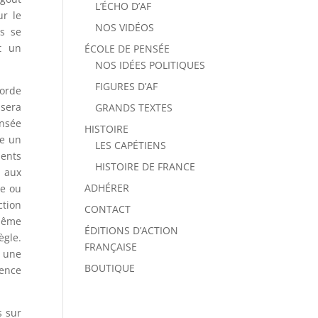
L’ÉCHO D’AF
ur le
NOS VIDÉOS
és se
t un
ÉCOLE DE PENSÉE
NOS IDÉES POLITIQUES
FIGURES D’AF
corde
 sera
GRANDS TEXTES
ensée
HISTOIRE
te un
LES CAPÉTIENS
ments
HISTOIRE DE FRANCE
 aux
ADHÉRER
te ou
ction
CONTACT
 même
ÉDITIONS D’ACTION
ègle.
FRANÇAISE
n une
BOUTIQUE
sence
s sur