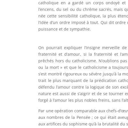
catholique en a gardé un corps ondoyé et 
l’encens, du sel ou du chrême sacrés, mais qu
née cette sensibilité catholique, la plus ét
l’idée d’un ordre imposé à tout. Qui dit ordre
puissance et de sympathie.
On pourrait expliquer l’insigne merveille de
fraternité et d’amour, si la fraternité et l’
prêchés hors du catholicisme. N’oublions pas q
ou la mort » et que le catholicisme a toujours
s’est montré rigoureux ou sévère jusqu’à la mort
trait le plus marquant de la prédication catho
défendu l’amour contre la logique de son excè
nature est aussi de s’aigrir et de se tourner e
forgé à l’amour les plus nobles freins, sans l’al
Par une opération comparable aux chefs-d’œuvr
aux nombres de la Pensée ; ce qui était aveug
aux artifices du sophisme qu’à la brutalité du