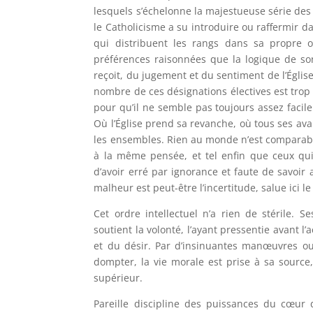
lesquels s’échelonne la majestueuse série des j
le Catholicisme a su introduire ou raffermir da
qui distribuent les rangs dans sa propre o
préférences raisonnées que la logique de so
reçoit, du jugement et du sentiment de l’Église
nombre de ces désignations électives est trop 
pour qu’il ne semble pas toujours assez facil
Où l’Église prend sa revanche, où tous ses ava
les ensembles. Rien au monde n’est comparabl
à la même pensée, et tel enfin que ceux qui
d’avoir erré par ignorance et faute de savoir
malheur est peut-être l’incertitude, salue ici l
Cet ordre intellectuel n’a rien de stérile. S
soutient la volonté, l’ayant pressentie avant 
et du désir. Par d’insinuantes manœuvres ou
dompter, la vie morale est prise à sa sourc
supérieur.
Pareille discipline des puissances du cœur