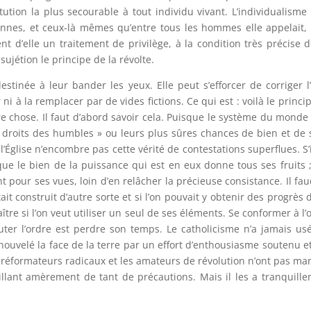
itution la plus secourable à tout individu vivant. L’individualisme 
nes, et ceux-là mêmes qu’entre tous les hommes elle appelait,
nt d’elle un traitement de privilège, à la condition très précise 
 sujétion le principe de la révolte.
stinée à leur bander les yeux. Elle peut s’efforcer de corriger l’
 ni à la remplacer par de vides fictions. Ce qui est : voilà le princi
re chose. Il faut d’abord savoir cela. Puisque le système du monde
« droits des humbles » ou leurs plus sûres chances de bien et de 
l’Église n’encombre pas cette vérité de contestations superflues. S’i
que le bien de la puissance qui est en eux donne tous ses fruits ; 
sant pour ses vues, loin d’en relâcher la précieuse consistance. Il fau
it construit d’autre sorte et si l’on pouvait y obtenir des progrès 
naître si l’on veut utiliser un seul de ses éléments. Se conformer à l’
cuter l’ordre est perdre son temps. Le catholicisme n’a jamais us
enouvelé la face de la terre par un effort d’enthousiasme soutenu e
 réformateurs radicaux et les amateurs de révolution n’ont pas m
aillant amèrement de tant de précautions. Mais il les a tranquill