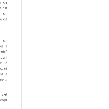
on de
à est
nt de
ve de
on de
les a
rnité
qu’il
r. Le
s, et
nt la
sme a
ns et
rompt