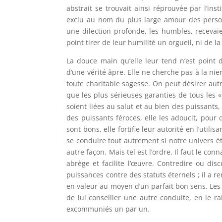
abstrait se trouvait ainsi réprouvée par l’inst
exclu au nom du plus large amour des person
une dilection profonde, les humbles, recevaie
point tirer de leur humilité un orgueil, ni de la
La douce main qu’elle leur tend n’est point de
d’une vérité âpre. Elle ne cherche pas à la nier
toute charitable sagesse. On peut désirer aut
que les plus sérieuses garanties de tous les 
soient liées au salut et au bien des puissants, 
des puissants féroces, elle les adoucit, pour 
sont bons, elle fortifie leur autorité en l’utili
se conduire tout autrement si notre univers éta
autre façon. Mais tel est l’ordre. Il faut le con
abrège et facilite l’œuvre. Contredire ou dis
puissances contre des statuts éternels ; il a r
en valeur au moyen d’un parfait bon sens. Les
de lui conseiller une autre conduite, en le r
excommuniés un par un.