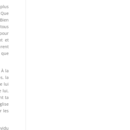
 plus
. Que
 Bien
 tous
 pour
nt et
urent
x que
 À la
s, la
e lui
 lui,
nt ta
glise
r les
ividu