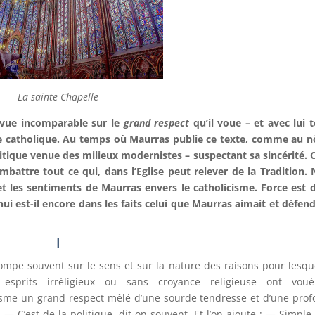
La sainte Chapelle
e vue incomparable sur le
grand respect
qu’il voue – et avec lui 
lise catholique. Au temps où Maurras publie ce texte, comme au n
tique venue des milieux modernistes – suspectant sa sincérité. 
ttre tout ce qui, dans l’Eglise peut relever de la Tradition.
et les sentiments de Maurras envers le catholicisme. Force est 
hui est-il encore dans les faits celui que Maurras aimait et défend
I
ompe souvent sur le sens et sur la nature des raisons pour lesqu
s esprits irréligieux ou sans croyance religieuse ont vou
isme un grand respect mêlé d’une sourde tendresse et d’une pro
. — C’est de la politique, dit-on souvent. Et l’on ajoute : — Simple