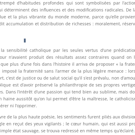
trempé d’habitudes profondes qui sont symbolisées par l’acti
i déterminent des influences et des modifications radicales. De l
endue et la plus vibrante du monde moderne, parce qu’elle provie
 dit accumulation et distribution de richesses : moralement, réser
II
 la sensibilité catholique par les seules vertus d’une prédicati
amour n’avaient produit des résultats assez contraires quand on 
ue plus d’une fois dans l’histoire il arriva de proposer « la frate
 imposé la fraternité sans l’armer de la plus légère menace : lors
, c’est de justice ou de salut social qu’il s’est prévalu, non d’amou
lique est d’avoir préservé la philanthropie de ses propres vertige
s. Dans l’intérêt d’une passion qui tend bien au sublime, mais do
n haine aussitôt qu’on lui permet d’être la maîtresse, le catholici
térer ni l’opprimer.
e de la plus haute poésie, les sentiments furent pliés aux divisio
le en reçut des yeux vigilants ; le cœur humain, qui est aussi p
 simple état sauvage, se trouva redressé en même temps qu’éclairé.