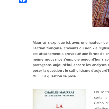
n
p
l
n
K
n
F
t
e
k
g
a
g
e
c
r
r
e
a
b
m
Maurras s’explique ici, avec une hauteur d
o
l’Action française, croyants ou non – à l’Eg
o
cet attachement a provoqué une forme de cri
même mouvance s’emploie aujourd’hui à comba
k
partageons aujourd’hui encore les analyses 
poser la question : le catholicisme d’aujourd’
Oui… La question se pose.
On se tr
certain
Catholic
affection