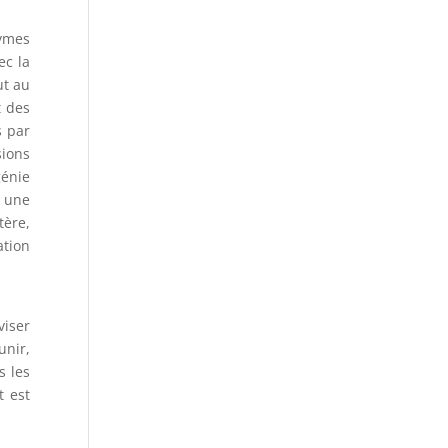
nymes
ec la
ut au
t des
s par
sions
génie
s une
tère,
ation
viser
unir,
s les
t est