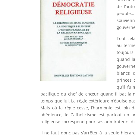
de l’aut
peuple… 
souvien
gouverne
Tout cel
au terme
toujours
quand la
gouverne
blancs 
princes 
qu’il fu
pacifique du chef de chœur quand il bat la
temps que lui. La règle extérieure n’épuise pas
Mais où la règle cesse, l’harmonie est loin d
obédience, le Catholicisme est partout un or
religieuse correspond pour ses admirateurs d
Il ne faut donc pas s’arrêter à la seule hiéra