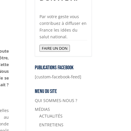
Par votre geste vous
contribuez à diffuser en
France les idées du
salut national.
FAIRE UN DON
toute
ôtre,
Cette
Publications Facebook
 Nous
[custom-facebook-feed]
de se
ait ?
Menu du site
QUI SOMMES-NOUS ?
MÉDIAS
elles
ACTUALITÉS
é au
fonde
ENTRETIENS
 goût