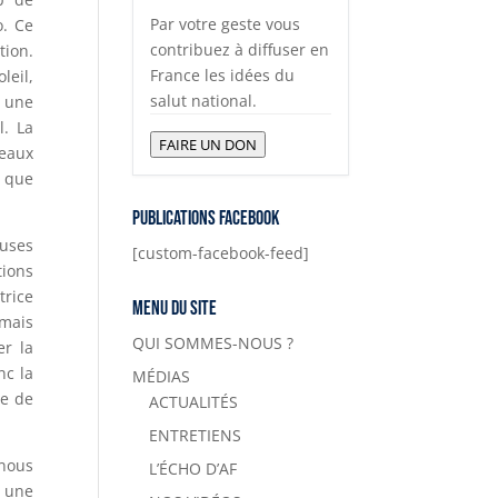
Par votre geste vous
o. Ce
contribuez à diffuser en
tion.
France les idées du
leil,
salut national.
, une
l. La
FAIRE UN DON
veaux
 que
Publications Facebook
euses
[custom-facebook-feed]
tions
trice
Menu du site
 mais
QUI SOMMES-NOUS ?
er la
nc la
MÉDIAS
te de
ACTUALITÉS
ENTRETIENS
 nous
L’ÉCHO D’AF
c une