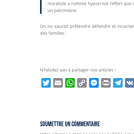
moraliste a nommé hypocrisie l’effort que
un patrimoine.
On ne saurait prétendre défendre et incarner la
des familles.
N'hésitez pas à partager nos articles !
T
E
W
C
M
P
T
w
m
h
o
e
ri
el
it
ai
a
p
ss
n
e
t
l
ts
y
e
t
g
e
A
Li
n
r
Soumettre un commentaire
r
p
n
g
a