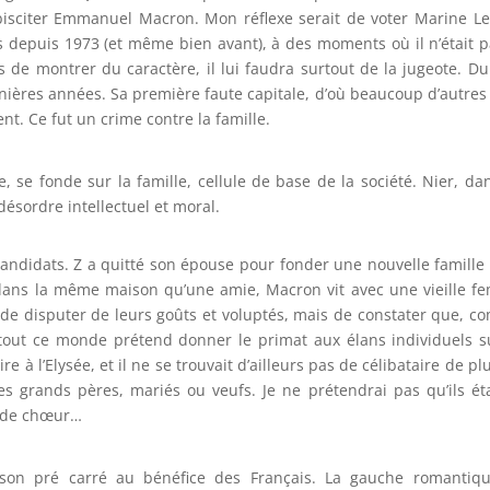
ébisciter Emmanuel Macron. Mon réflexe serait de voter Marine L
s depuis 1973 (et même bien avant), à des moments où il n’était p
as de montrer du caractère, il lui faudra surtout de la jugeote. D
ières années. Sa première faute capitale, d’où beaucoup d’autres
t. Ce fut un crime contre la famille.
e, se fonde sur la famille, cellule de base de la société. Nier, da
désordre intellectuel et moral.
ndidats. Z a quitté son épouse pour fonder une nouvelle famille
s dans la même maison qu’une amie, Macron vit avec une vieille 
 ici de disputer de leurs goûts et voluptés, mais de constater que, 
 tout ce monde prétend donner le primat aux élans individuels s
re à l’Elysée, et il ne se trouvait d’ailleurs pas de célibataire de pl
es grands pères, mariés ou veufs. Je ne prétendrai pas qu’ils ét
nt de chœur…
t son pré carré au bénéfice des Français. La gauche romantiq