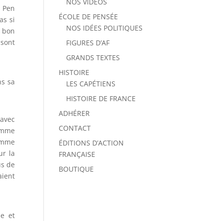
NOS VIDÉOS
e Pen
ÉCOLE DE PENSÉE
as si
NOS IDÉES POLITIQUES
u bon
 sont
FIGURES D’AF
GRANDS TEXTES
HISTOIRE
ns sa
LES CAPÉTIENS
HISTOIRE DE FRANCE
ADHÉRER
 avec
CONTACT
femme
comme
ÉDITIONS D’ACTION
ur la
FRANÇAISE
us de
BOUTIQUE
aient
ue et