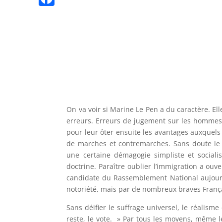
n
p
l
n
K
n
F
t
e
k
g
a
g
e
c
r
r
e
a
b
m
o
o
On va voir si Marine Le Pen a du caractère. E
erreurs. Erreurs de jugement sur les hommes
k
pour leur ôter ensuite les avantages auxquels 
de marches et contremarches. Sans doute le pu
une certaine démagogie simpliste et sociali
doctrine. Paraître oublier l’immigration a ou
candidate du Rassemblement National aujour
notoriété, mais par de nombreux braves França
Sans déifier le suffrage universel, le réalis
reste, le vote. » Par tous les moyens, même lé