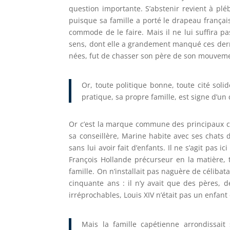
question importante. S’abstenir revient à pl
puisque sa famille a porté le drapeau françai
commode de le faire. Mais il ne lui suffira p
sens, dont elle a grandement manqué ces dern
nées, fut de chasser son père de son mouvemen
Or, toute politique bonne, toute cité solid
pratique, sa propre famille, est signe d’un 
Or c’est la marque commune des principaux ca
sa conseillère, Marine habite avec ses chat
sans lui avoir fait d’enfants. Il ne s’agit pas
François Hollande précurseur en la matière,
famille. On n’installait pas naguère de célibatai
cinquante ans : il n’y avait que des pères, d
irréprochables, Louis XIV n’était pas un enfa
Mais la famille capétienne arrondissai