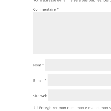
Votre adresse e-mail ne sera pas publiée.
Les 
p
k
e
m
Commentaire
*
r
Nom
*
E-mail
*
Site web
Enregistrer mon nom, mon e-mail et mon s