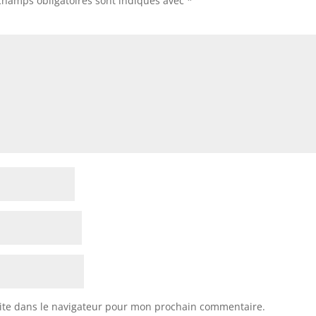
champs obligatoires sont indiqués avec
*
o
k
ite dans le navigateur pour mon prochain commentaire.