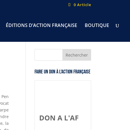
0 Article
ÉDITIONS D’ACTION FRANÇAISE
BOUTIQUE
Faire un don à l’Action Française
e Pen
vocat
arpe
DON A L'AF
indre
e, la
p de