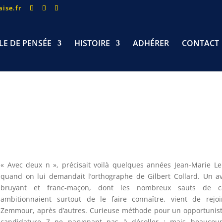
ise.fr
LE DE PENSÉE
HISTOIRE
ADHÉRER
CONTACT
« Avec deux n », précisait voilà quelques années Jean-Marie L
quand on lui demandait l’orthographe de Gilbert Collard. Un a
bruyant et franc-maçon, dont les nombreux sauts de c
ambitionnaient surtout de le faire connaître, vient de rejo
Zemmour, après d’autres. Curieuse méthode pour un opportunist
candidature Z ne parvenant pas à décoller : mais beaucou