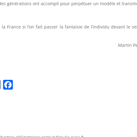
 des générations ont accompli pour perpétuer un modèle et transm
 France si l’on fait passer la fantaisie de l’individu devant le se
Martin Pe
V
F
K
a
c
e
b
o