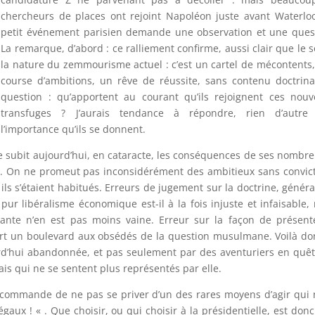
chercheurs de places ont rejoint Napoléon juste avant Waterlo
petit événement parisien demande une observation et une ques
La remarque, d’abord : ce ralliement confirme, aussi clair que le so
la nature du zemmourisme actuel : c’est un cartel de mécontents
course d’ambitions, un rêve de réussite, sans contenu doctrina
question : qu’apportent au courant qu’ils rejoignent ces nou
transfuges ? J’aurais tendance à répondre, rien d’autre
l’importance qu’ils se donnent.
lle subit aujourd’hui, en cataracte, les conséquences de ses nombr
. On ne promeut pas inconsidérément des ambitieux sans convic
ils s’étaient habitués. Erreurs de jugement sur la doctrine, généra
r libéralisme économique est-il à la fois injuste et infaisable,
sante n’en est pas moins vaine. Erreur sur la façon de présent
vert un boulevard aux obsédés de la question musulmane. Voilà do
d’hui abandonnée, et pas seulement par des aventuriers en quê
is qui ne se sentent plus représentés par elle.
me commande de ne pas se priver d’un des rares moyens d’agir qui
gaux ! « . Que choisir, ou qui choisir à la présidentielle, est don