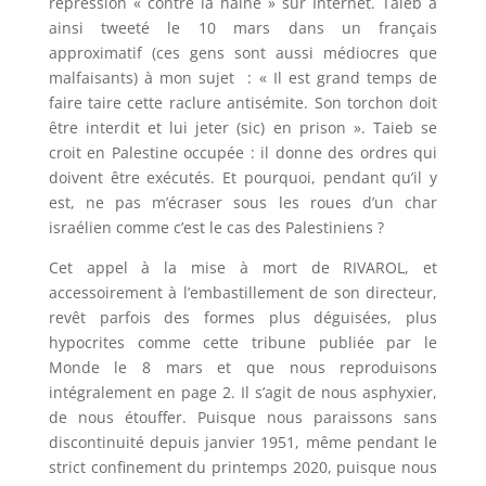
répression « contre la haine » sur Internet. Taieb a
ainsi tweeté le 10 mars dans un français
approximatif (ces gens sont aussi médiocres que
malfaisants) à mon sujet : « Il est grand temps de
faire taire cette raclure antisémite. Son torchon doit
être interdit et lui jeter (sic) en prison ». Taieb se
croit en Palestine occupée : il donne des ordres qui
doivent être exécutés. Et pourquoi, pendant qu’il y
est, ne pas m’écraser sous les roues d’un char
israélien comme c’est le cas des Palestiniens ?
Cet appel à la mise à mort de RIVAROL, et
accessoirement à l’embastillement de son directeur,
revêt parfois des formes plus déguisées, plus
hypocrites comme cette tribune publiée par le
Monde le 8 mars et que nous reproduisons
intégralement en page 2. Il s’agit de nous asphyxier,
de nous étouffer. Puisque nous paraissons sans
discontinuité depuis janvier 1951, même pendant le
strict confinement du printemps 2020, puisque nous