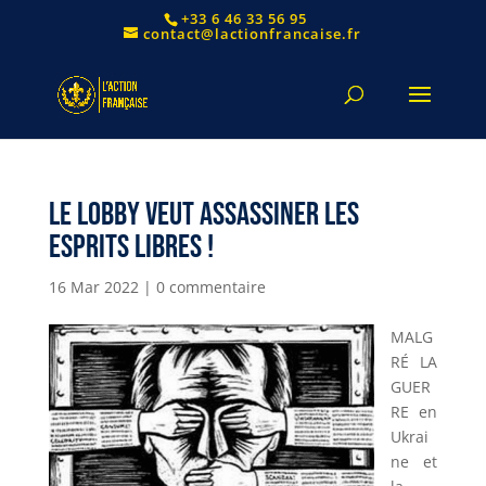
+33 6 46 33 56 95
contact@lactionfrancaise.fr
Le Lobby veut assassiner les
esprits libres !
16 Mar 2022
|
0 commentaire
MALG
RÉ LA
GUER
RE en
Ukrai
ne et