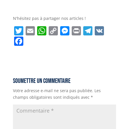
N'hésitez pas à partager nos articles !
T
E
W
C
M
P
T
V
w
m
h
o
e
ri
el
K
F
it
ai
a
p
ss
n
e
a
t
l
ts
y
e
t
g
c
e
A
Li
n
r
e
r
p
n
g
a
b
Soumettre un commentaire
p
k
e
m
o
Votre adresse e-mail ne sera pas publiée.
Les
r
o
champs obligatoires sont indiqués avec
*
k