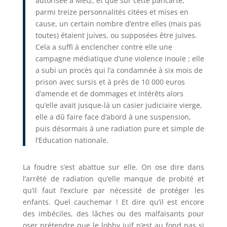
autorisée à Metz, et que sur cette pancarte,
parmi treize personnalités citées et mises en
cause, un certain nombre d’entre elles (mais pas
toutes) étaient juives, ou supposées être juives.
Cela a suffi à enclencher contre elle une
campagne médiatique d’une violence inouïe ; elle
a subi un procès qui l’a condamnée à six mois de
prison avec sursis et à près de 10 000 euros
d’amende et de dommages et intérêts alors
qu’elle avait jusque-là un casier judiciaire vierge,
elle a dû faire face d’abord à une suspension,
puis désormais à une radiation pure et simple de
l’Education nationale.
La foudre s’est abattue sur elle. On ose dire dans
l’arrêté de radiation qu’elle manque de probité et
qu’il faut l’exclure par nécessité de protéger les
enfants. Quel cauchemar ! Et dire qu’il est encore
des imbéciles, des lâches ou des malfaisants pour
oser prétendre que le lobby juif n’est au fond pas si