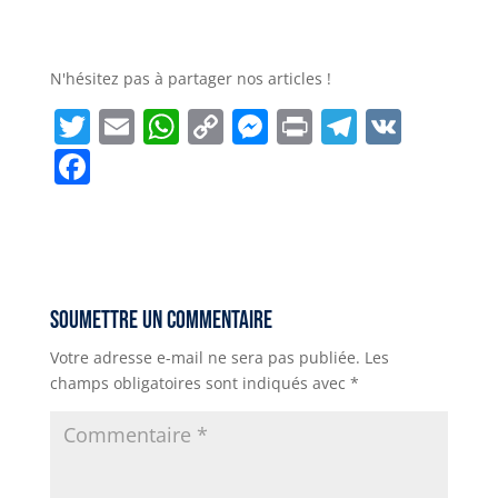
N'hésitez pas à partager nos articles !
T
E
W
C
M
P
T
V
w
m
h
o
e
ri
el
K
F
it
ai
a
p
ss
n
e
a
t
l
ts
y
e
t
g
c
e
A
Li
n
r
e
r
p
n
g
a
b
Soumettre un commentaire
p
k
e
m
o
Votre adresse e-mail ne sera pas publiée.
Les
r
o
champs obligatoires sont indiqués avec
*
k