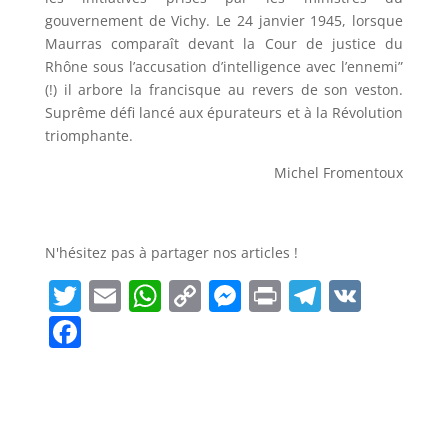
gouvernement de Vichy. Le 24 janvier 1945, lorsque
Maurras comparaît devant la Cour de justice du
Rhône sous l’accusation d’intelligence avec l’ennemi”
(!) il arbore la francisque au revers de son veston.
Suprême défi lancé aux épurateurs et à la Révolution
triomphante.
Michel Fromentoux
N'hésitez pas à partager nos articles !
T
E
W
C
M
P
T
V
w
m
h
o
e
ri
el
K
F
it
ai
a
p
ss
n
e
a
t
l
ts
y
e
t
g
c
e
A
Li
n
r
e