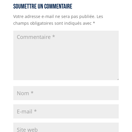
r
p
n
g
a
b
Soumettre un commentaire
p
k
e
m
o
Votre adresse e-mail ne sera pas publiée.
Les
r
o
champs obligatoires sont indiqués avec
*
k