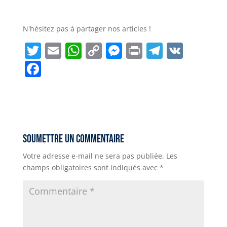
N'hésitez pas à partager nos articles !
T
E
W
C
M
P
T
V
w
m
h
o
e
ri
el
K
F
it
ai
a
p
ss
n
e
a
t
l
ts
y
e
t
g
c
e
A
Li
n
r
e
r
p
n
g
a
b
Soumettre un commentaire
p
k
e
m
o
Votre adresse e-mail ne sera pas publiée.
Les
r
o
champs obligatoires sont indiqués avec
*
k