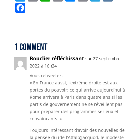
w
m
h
o
e
ri
el
K
F
it
ai
a
p
ss
n
e
a
t
l
ts
y
e
t
g
c
e
A
Li
n
r
e
r
p
n
g
a
b
1 Comment
p
k
e
m
o
Bouclier réfléchissant
sur 27 septembre
r
o
2022 à 16h24
k
Vous retweetez:
« En France aussi, l’extrême droite est aux
portes du pouvoir: ce qui arrive aujourd’hui à
Rome arrivera à Paris dans quatre ans si les
partis de gouvernement ne se réveillent pas
pour préparer des programmes sérieux et
convaincants. »
Toujours intéressant d’avoir des nouvelles de
la pensée du (de l’Attalo)Jacquod, le modeste