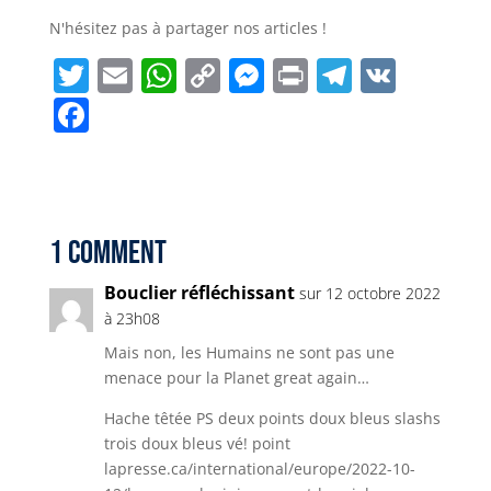
N'hésitez pas à partager nos articles !
T
E
W
C
M
P
T
V
w
m
h
o
e
ri
el
K
F
it
ai
a
p
ss
n
e
a
t
l
ts
y
e
t
g
c
e
A
Li
n
r
e
r
p
n
g
a
b
1 Comment
p
k
e
m
o
Bouclier réfléchissant
sur 12 octobre 2022
r
o
à 23h08
k
Mais non, les Humains ne sont pas une
menace pour la Planet great again…
Hache têtée PS deux points doux bleus slashs
trois doux bleus vé! point
lapresse.ca/international/europe/2022-10-