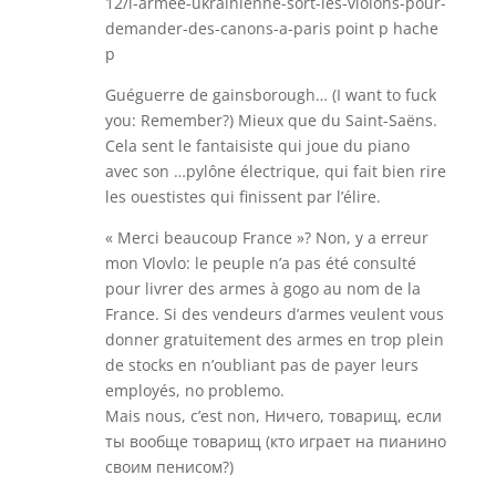
12/l-armee-ukrainienne-sort-les-violons-pour-
demander-des-canons-a-paris point p hache
p
Guéguerre de gainsborough… (I want to fuck
you: Remember?) Mieux que du Saint-Saëns.
Cela sent le fantaisiste qui joue du piano
avec son …pylône électrique, qui fait bien rire
les ouestistes qui finissent par l’élire.
« Merci beaucoup France »? Non, y a erreur
mon Vlovlo: le peuple n’a pas été consulté
pour livrer des armes à gogo au nom de la
France. Si des vendeurs d’armes veulent vous
donner gratuitement des armes en trop plein
de stocks en n’oubliant pas de payer leurs
employés, no problemo.
Mais nous, c’est non, Ничего, товарищ, если
ты вообще товарищ (кто играет на пианино
своим пенисом?)