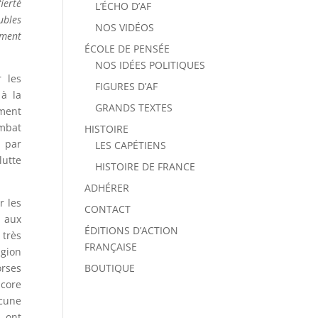
ierté
L’ÉCHO D’AF
ubles
NOS VIDÉOS
ement
ÉCOLE DE PENSÉE
NOS IDÉES POLITIQUES
r les
FIGURES D’AF
à la
GRANDS TEXTES
ement
mbat
HISTOIRE
t par
LES CAPÉTIENS
lutte
HISTOIRE DE FRANCE
ADHÉRER
r les
CONTACT
x aux
ÉDITIONS D’ACTION
 très
FRANÇAISE
igion
orses
BOUTIQUE
ncore
ncune
s ont