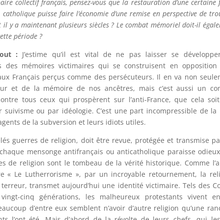
aire collectif français, pensez-vous que la restauration d’une certaine f
t catholique puisse faire l’économie d’une remise en perspective de tro
nt il y a maintenant plusieurs siècles ? Le combat mémoriel doit-il égal
cette période ?
out :
J’estime qu’il est vital de ne pas laisser se développe
 des mémoires victimaires qui se construisent en opposition 
aux Français perçus comme des persécuteurs. Il en va non seul
eur et de la mémoire de nos ancêtres, mais c’est aussi un co
contre tous ceux qui prospèrent sur l’anti-France, que cela soi
ar suivisme ou par idéologie. C’est une part incompressible de la 
agents de la subversion et leurs idiots utiles.
lés guerres de religion, doit être revue, protégée et transmise pa
e chaque mensonge antifrançais ou anticatholique paraisse odieu
res de religion sont le tombeau de la vérité historique. Comme l’a
 « Le Lutherrorisme », par un incroyable retournement, la rel
 terreur, transmet aujourd’hui une identité victimaire. Tels des C
 vingt-cinq générations, les malheureux protestants vivent e
Beaucoup d’entre eux semblent n’avoir d’autre religion qu’une ra
tants l’ont été. Mais d’abord de la révolte de leurs chefs, qui le