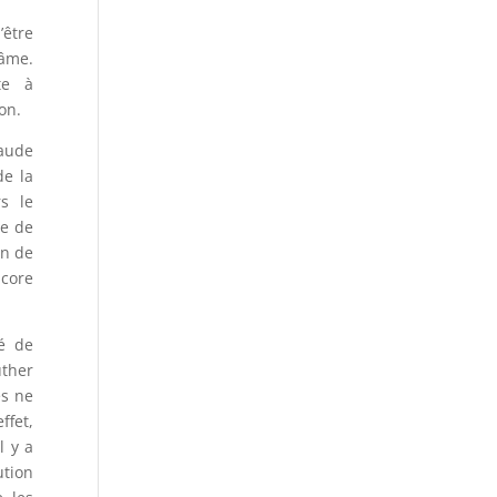
’être
 âme.
te à
on.
raude
de la
s le
ve de
on de
ncore
ré de
uther
es ne
fet,
l y a
ution