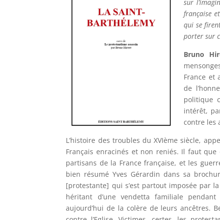
sur l’imagin
française e
qui se fire
porter sur 
Bruno Hir
mensonges
France et 
de l’honn
politique 
intérêt, p
contre les 
L’histoire des troubles du XVIème siècle, appe
Français enracinés et non reniés. Il faut qu
partisans de la France française, et les guer
bien résumé Yves Gérardin dans sa brochure
[protestante] qui s’est partout imposée par la
héritant d’une vendetta familiale pendant
aujourd’hui de la colère de leurs ancêtres. 
contre l’Eglise. Victimes, certes, les protes