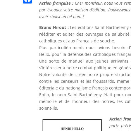
n
Action française :
Cher monsieur, nous vous reme
p
l
n
K
n
F
par évoquer votre maison d’édition. Pouvez-vous n
t
e
k
avoir choisi un tel nom ?
g
a
g
e
c
Bruno Hirout :
Les éditions Saint Barthélemy
r
rééditer et éditer des ouvrages de salubrité
r
e
catholiques et aux Français de souche.
a
b
Plus particulièrement, nous avions besoin d
m
Hello, pour la défense des catholiques frança
o
une sorte de manuel aux jeunes arrivants d
o
s’intéresser à notre combat politique en génér
k
Notre volonté de créer notre propre structu
contre les censeurs et les froussards, même si 
éditoriale du nationalisme français contempor
Enfin, le nom Saint Barthélemy était pour n
mémoire et de l’honneur des nôtres, les ca
soient-ils.
Action fran
porte préc