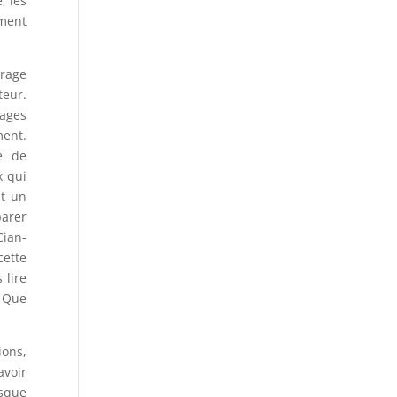
, les
ement
vrage
teur.
rages
ment.
e de
x qui
st un
parer
Cian-
ette
 lire
. Que
ions,
avoir
isque