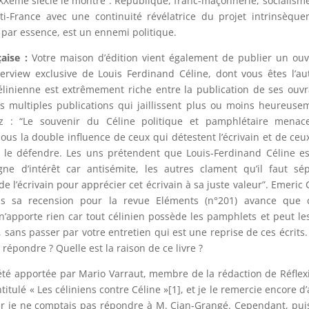
 XXème siècle le montre : République, franc-maçonnerie, socialisme
nti-France avec une continuité révélatrice du projet intrinsèqu
, par essence, est un ennemi politique.
aise :
Votre maison d’édition vient également de publier un ou
nterview exclusive de Louis Ferdinand Céline, dont vous êtes l’au
célinienne est extrêmement riche entre la publication de ses ouv
es multiples publications qui jaillissent plus ou moins heureuse
ez : “Le souvenir du Céline politique et pamphlétaire menac
ous la double influence de ceux qui détestent l’écrivain et de ceu
n le défendre. Les uns prétendent que Louis-Ferdinand Céline e
gne d’intérêt car antisémite, les autres clament qu’il faut sé
 de l’écrivain pour apprécier cet écrivain à sa juste valeur”. Emeric 
s sa recension pour la revue Eléments (n°201) avance que c
n’apporte rien car tout célinien possède les pamphlets et peut les
 sans passer par votre entretien qui est une reprise de ces écrits
répondre ? Quelle est la raison de ce livre ?
té apportée par Mario Varraut, membre de la rédaction de Réflex
itulé « Les céliniens contre Céline »[1], et je le remercie encore d’
ar je ne comptais pas répondre à M. Cian-Grangé. Cependant, pu