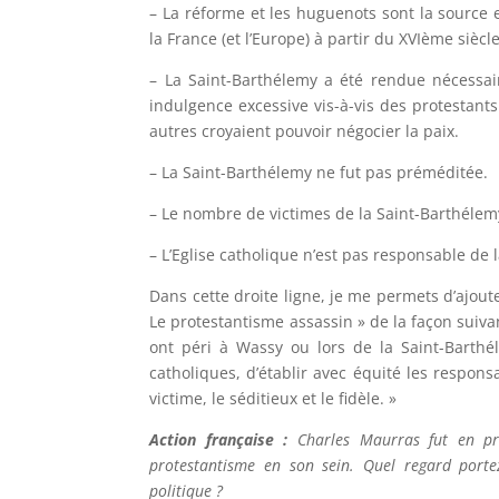
– La réforme et les huguenots sont la source e
la France (et l’Europe) à partir du XVIème siècle
– La Saint-Barthélemy a été rendue nécessair
indulgence excessive vis-à-vis des protestants 
autres croyaient pouvoir négocier la paix.
– La Saint-Barthélemy ne fut pas préméditée.
– Le nombre de victimes de la Saint-Barthéle
– L’Eglise catholique n’est pas responsable de 
Dans cette droite ligne, je me permets d’ajou
Le protestantisme assassin » de la façon suiv
ont péri à Wassy ou lors de la Saint-Barthé
catholiques, d’établir avec équité les responsa
victime, le séditieux et le fidèle. »
Action française :
Charles Maurras fut en prem
protestantisme en son sein. Quel regard porte
politique ?