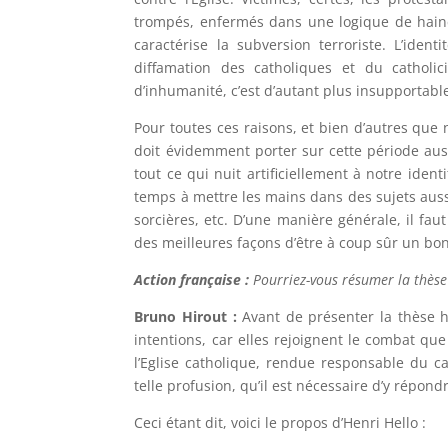
trompés, enfermés dans une logique de haine,
caractérise la subversion terroriste. L’ident
diffamation des catholiques et du catholi
d’inhumanité, c’est d’autant plus insupportable q
Pour toutes ces raisons, et bien d’autres que
doit évidemment porter sur cette période auss
tout ce qui nuit artificiellement à notre ident
temps à mettre les mains dans des sujets aussi
sorcières, etc. D’une manière générale, il faut
des meilleures façons d’être à coup sûr un bon
Action française :
Pourriez-vous résumer la thèse 
Bruno Hirout :
Avant de présenter la thèse hi
intentions, car elles rejoignent le combat que 
l’Eglise catholique, rendue responsable du 
telle profusion, qu’il est nécessaire d’y répon
Ceci étant dit, voici le propos d’Henri Hello :