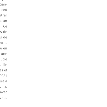
Cian-
rtant
ntrer
h, un
e. Ce
ts de
ts de
ences
se en
s une
autre
uelle
es et
2021
ère à
ve »,
 avec
s ses