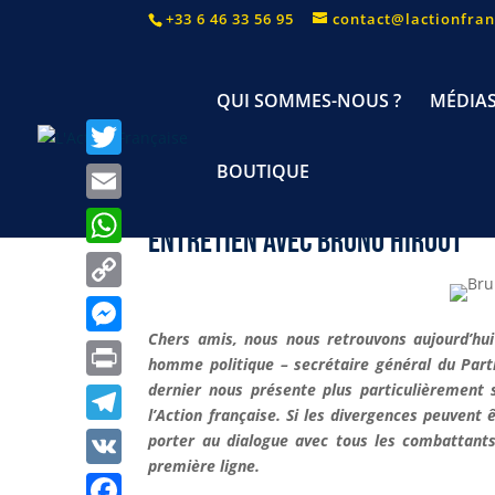
+33 6 46 33 56 95
contact@lactionfran
QUI SOMMES-NOUS ?
MÉDIA
BOUTIQUE
T
w
E
Entretien avec Bruno HIROUT
i
m
W
t
25 Juin 2023
|
5 commentaires
a
h
C
t
i
a
Chers amis, nous nous retrouvons aujourd’hui
o
e
M
l
homme politique – secrétaire général du Parti
t
p
r
e
dernier nous présente plus particulièrement 
P
s
y
l’Action française. Si les divergences peuven
s
r
A
T
porter au dialogue avec tous les combattants
L
s
i
première ligne.
p
e
i
V
e