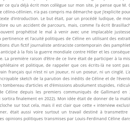
r ce qu’a déjà écrit mon collègue sur mon site, je pense que M. 
e célino-célinien, n’a pas compris ma démarche que j’explicite pou
exte d’introduction. Le but était, par un procédé ludique, de mo
klore ou un accident de parcours, mais, comme l’a écrit Brasillac
 souvent prophétisé le mal à venir avec une implacable justess
 pertinence et l’acuité politiques de Céline en utilisant des extrai
ns d’un fictif journaliste antiraciste contemporain des pamphle
it anticipé à la fois la guerre mondiale contre Hitler et les conséqu
e. La première raison d’être de ce livre était de participer à la mi
mphlétaire et politique, de rappeler que ces écrits-là ne sont pa
vain français qui n’est ni un joueur, ni un poseur, ni un cinglé. L’
l’incroyable sketch de la parution des inédits de Céline et de l’évent
n tombereau d’articles et d’émissions absolument stupides, ridicul
e de Céline depuis les premiers communiqués de Gallimard en 
 sortira finalement en 2022). Mon idée était de donner de la mati
oche sur tout cela, mais il est clair que cette « interview exclusi
r, était aussi voire surtout un travail destiné à transmettre
) les opinions politiques transmises par Louis-Ferdinand Céline dan