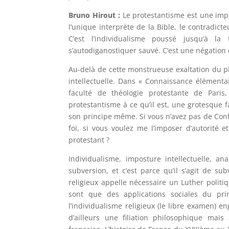
Bruno Hirout :
Le protestantisme est une impo
l’unique interprète de la Bible, le contradict
C’est l’individualisme poussé jusqu’à la 
s’autodiganostiquer sauvé. C’est une négation d
Au-delà de cette monstrueuse exaltation du pi
intellectuelle. Dans « Connaissance élémenta
faculté de théologie protestante de Paris
protestantisme à ce qu’il est, une grotesque 
son principe même. Si vous n’avez pas de Conf
foi, si vous voulez me l’imposer d’autorité
protestant ?
Individualisme, imposture intellectuelle, a
subversion, et c’est parce qu’il s’agit de s
religieux appelle nécessaire un Luther politi
sont que des applications sociales du pr
l’individualisme religieux (le libre examen) en
d’ailleurs une filiation philosophique mais