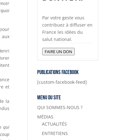
encer
rquoi
Par votre geste vous
contribuez à diffuser en
 pour
France les idées du
s aux
salut national.
Henri
FAIRE UN DON
ivrer
itent
Publications Facebook
rance
[custom-facebook-feed]
re et
Menu du site
de la
QUI SOMMES-NOUS ?
andus
MÉDIAS
ACTUALITÉS
o qui
ENTRETIENS
ucoup