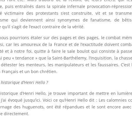
 puis entraînés dans la spirale infernale provocation-répressio
ité victimaire des protestants s’est construite, vit et se transm
cisme qui deviennent ainsi synonymes de fanatisme, de bêtis
u’il s’agit de l’exact contraire de la vérité.
 nous pourrions étaler sur des pages et des pages, le combat mém
i, car les amoureux de la France et de l’exactitude doivent comb
ité et à notre foi, quitte à faire le sale boulot qui consiste à pass
 peu « tendance » que la Saint-Barthélemy, l’Inquisition, la chass
 détester les menteurs, les manipulateurs et les faussaires. C’est 
 Français et un bon chrétien.
historique d’Henri Hello ?
storique d’Henri Hello, je trouve important de mettre en lumièr
j’ai évoqué jusqu’ici. Voici ce qu’Henri Hello dit : Les calomnies c
carnage des huguenots, ont été répandues et le sont encore ave
dre directement.