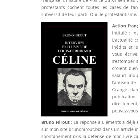
française. L’histoire de France du XVIIIème au
protestants cochent toutes les cases de l’a
subversif de leur parti. Oui, le protestantisme
Action franç
intitulé : I
L’actualité 
inédits et l
Vous écriv
s’estomper s
croient bie
salaud indi
l’antisémite
Grangé dan
publication 
directement,
pouvez-vous 
Bruno Hirout :
La réponse à Eléments a déjà é
sur mon site brunohirout.biz dans un article int
spontanément pris la défense de mon livre c