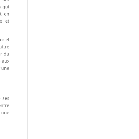
n qui
et en
e et
oriel
attre
er du
e aux
l’une
e ses
ontre
c une