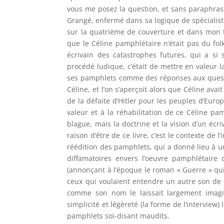
vous me posez la question, et sans paraphrase
Grangé, enfermé dans sa logique de spécialist
sur la quatrième de couverture et dans mon t
que le Céline pamphlétaire n’était pas du fol
écrivain des catastrophes futures, qui a si
procédé ludique, c’était de mettre en valeur la
ses pamphlets comme des réponses aux questio
Céline, et l’on s’aperçoit alors que Céline ava
de la défaite d’Hitler pour les peuples d’Europ
valeur et à la réhabilitation de ce Céline pa
blague, mais la doctrine et la vision d’un écri
raison d’être de ce livre, c’est le contexte de 
réédition des pamphlets, qui a donné lieu à u
diffamatoires envers l’oeuvre pamphlétair
(annonçant à l’époque le roman « Guerre » qui
ceux qui voulaient entendre un autre son de cl
comme son nom le laissait largement imagine
simplicité et légèreté (la forme de l’interview
pamphlets soi-disant maudits.