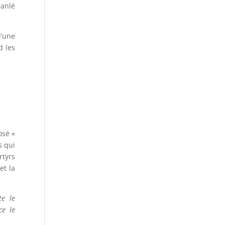
ranlé
d’une
d les
osé «
s qui
rtyrs
et la
te le
ce le