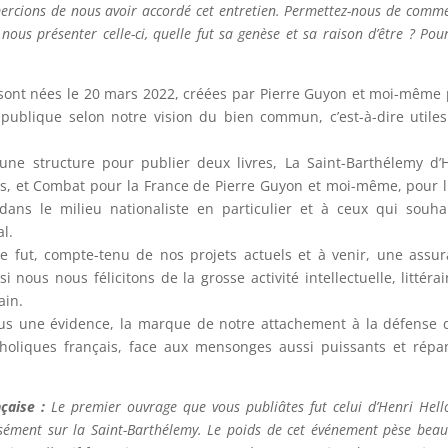
rcions de nous avoir accordé cet entretien. Permettez-nous de comm
ous présenter celle-ci, quelle fut sa genèse et sa raison d’être ? Pou
 sont nées le 20 mars 2022, créées par Pierre Guyon et moi-même
 publique selon notre vision du bien commun, c’est-à-dire utile
’une structure pour publier deux livres, La Saint-Barthélemy d’
is, et Combat pour la France de Pierre Guyon et moi-même, pour l
ans le milieu nationaliste en particulier et à ceux qui souha
al.
re fut, compte-tenu de nos projets actuels et à venir, une assu
nous nous félicitons de la grosse activité intellectuelle, littérai
ain.
ous une évidence, la marque de notre attachement à la défense 
tholiques français, face aux mensonges aussi puissants et rép
çaise :
Le premier ouvrage que vous publiâtes fut celui d’Henri Hell
isément sur la Saint-Barthélemy. Le poids de cet événement pèse bea