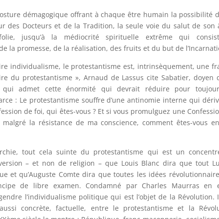
sture démagogique offrant à chaque être humain la possibilité d
eur des Docteurs et de la Tradition, la seule voie du salut de son
folie, jusqu’à la médiocrité spirituelle extrême qui consis
e la promesse, de la réalisation, des fruits et du but de l’Incarnati
re individualisme, le protestantisme est, intrinsèquement, une f
ire du protestantisme », Arnaud de Lassus cite Sabatier, doyen 
, qui admet cette énormité qui devrait réduire pour toujour
farce : Le protestantisme souffre d’une antinomie interne qui déri
ession de foi, qui êtes-vous ? Et si vous promulguez une Confessi
 et malgré la résistance de ma conscience, comment êtes-vous e
narchie, tout cela suinte du protestantisme qui est un concent
ubversion – et non de religion – que Louis Blanc dira que tout L
que et qu’Auguste Comte dira que toutes les idées révolutionnair
incipe de libre examen. Condamné par Charles Maurras en ef
gendre l’individualisme politique qui est l’objet de la Révolution. I
 aussi concrète, factuelle, entre le protestantisme et la Révol