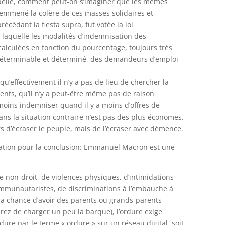
belle, comment peut-on s’imaginer que les mêmes
t emmené la colère de ces masses solidaires et
cédant la fiesta supra, fut votée la loi
aquelle les modalités d’indemnisation des
alculées en fonction du pourcentage, toujours très
déterminable et déterminé, des demandeurs d’emploi
’effectivement il n’y a pas de lieu de chercher la
ents, qu’il n’y a peut-être même pas de raison
oins indemniser quand il y a moins d’offres de
dans la situation contraire n’est pas des plus économes.
ours d’écraser le peuple, mais de l’écraser avec démence.
tion pour la conclusion: Emmanuel Macron est une
e non-droit, de violences physiques, d’intimidations
mmunautaristes, de discriminations à l’embauche à
s la chance d’avoir des parents ou grands-parents
z de charger un peu la barque), l’ordure exige
ure par le terme « ordure » sur un réseau digital, soit