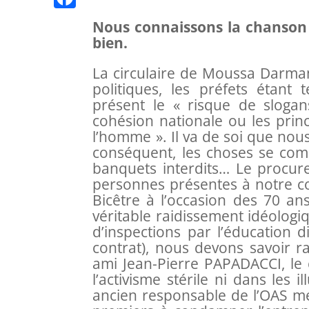
n
p
l
n
K
n
F
Nous connaissons la chanson 
t
e
k
bien.
g
a
g
e
c
La circulaire de Moussa Darman
r
r
e
politiques, les préfets étant 
a
présent le « risque de sloga
b
cohésion nationale ou les prin
m
o
l’homme ». Il va de soi que nou
conséquent, les choses se com
o
banquets interdits… Le procur
k
personnes présentes à notre co
Bicêtre à l’occasion des 70 a
véritable raidissement idéologi
d’inspections par l’éducation d
contrat), nous devons savoir r
ami Jean-Pierre PAPADACCI, le 
l’activisme stérile ni dans les 
ancien responsable de l’OAS mét