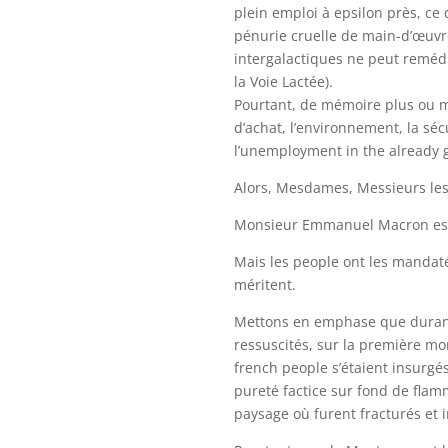
plein emploi à epsilon près, c
pénurie cruelle de main-d’œuvre
intergalactiques ne peut reméd
la Voie Lactée).
Pourtant, de mémoire plus ou m
d’achat, l’environnement, la séc
l’unemployment in the already 
Alors, Mesdames, Messieurs les J
Monsieur Emmanuel Macron est 
Mais les people ont les mandaté
méritent.
Mettons en emphase que duran
ressuscités, sur la première mor
french people s’étaient insurgé
pureté factice sur fond de flamm
paysage où furent fracturés et