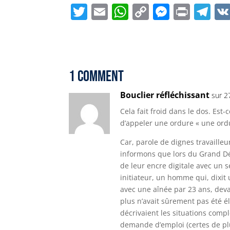
T
E
W
C
M
P
T
w
m
h
o
e
ri
el
it
ai
a
p
ss
n
e
t
l
ts
y
e
t
g
e
A
Li
n
r
1 Comment
r
p
n
g
a
Bouclier réfléchissant
sur 2
p
k
e
m
Cela fait froid dans le dos. Est-
r
d’appeler une ordure « une ord
Car, parole de dignes travailleu
informons que lors du Grand Dé
de leur encre digitale avec un 
initiateur, un homme qui, dixit
avec une aînée par 23 ans, deva
plus n’avait sûrement pas été é
décrivaient les situations com
demande d’emploi (certes de pl