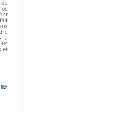
 de
 nos
tant
fait
sans
ndre
s à
lus
 et
tier