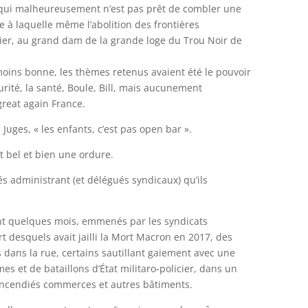
e qui malheureusement n’est pas prêt de combler une
 à laquelle même l’abolition des frontières
ier, au grand dam de la grande loge du Trou Noir de
oins bonne, les thèmes retenus avaient été le pouvoir
urité, la santé, Boule, Bill, mais aucunement
great again France.
uges, « les enfants, c’est pas open bar ».
bel et bien une ordure.
s administrant (et délégués syndicaux) qu’ils
t quelques mois, emmenés par les syndicats
t desquels avait jailli la Mort Macron en 2017, des
s dans la rue, certains sautillant gaiement avec une
es et de bataillons d’État militaro-policier, dans un
 incendiés commerces et autres bâtiments.