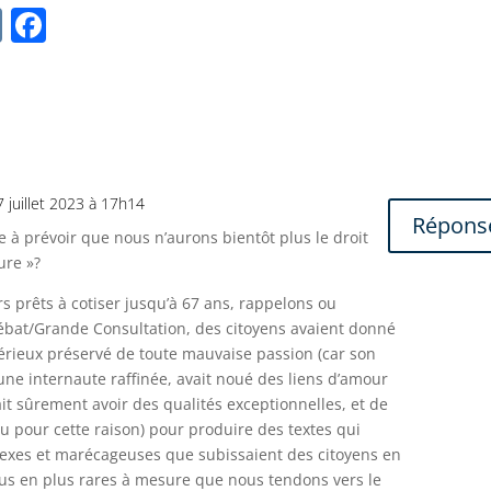
V
F
K
a
c
e
b
o
7 juillet 2023 à 17h14
Répons
o
ce à prévoir que nous n’aurons bientôt plus le droit
k
ure »?
rs prêts à cotiser jusqu’à 67 ans, rappelons ou
bat/Grande Consultation, des citoyens avaient donné
sérieux préservé de toute mauvaise passion (car son
 une internaute raffinée, avait noué des liens d’amour
it sûrement avoir des qualités exceptionnelles, et de
lu pour cette raison) pour produire des textes qui
plexes et marécageuses que subissaient des citoyens en
us en plus rares à mesure que nous tendons vers le