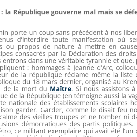
: la République gouverne mal mais se déf
in porte un coup sans précédent à nos liber
tenus d’interdire toute manifestation où ser
ns ou propos de nature à mettre en cause
cipes consacrés par la Déclaration des droits
s entrons dans une véritable tyrannie et que,
pliquent : hommages à Jeanne d’Arc, colloqu
eur de la république réclame même la liste 
lloque du 18 mars dernier, organisé au Krem
ns de la mort du
Maître
. Si nous assistons à
que de la République (en témoigne aussi la va
ite nationale des établissements scolaires ho
aison garder. Garder, comme le disait feu no
calme des vieilles troupes et ne tomber ni d
illusions démocratiques des partis politiques.
ro, ce militant exemplaire qui avait été l’un