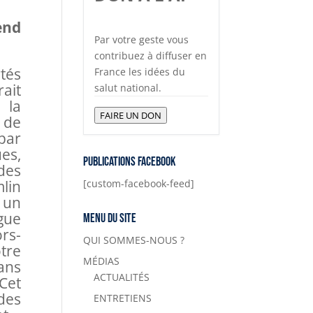
end
Par votre geste vous
contribuez à diffuser en
tés
France les idées du
ait
salut national.
 la
FAIRE UN DON
 de
 par
es,
Publications Facebook
des
lin
[custom-facebook-feed]
 un
gue
Menu du site
rs-
QUI SOMMES-NOUS ?
tre
MÉDIAS
ans
ACTUALITÉS
 Cet
 des
ENTRETIENS