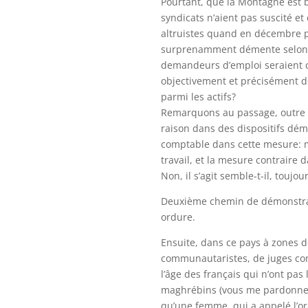
Pourtant, que la Montagne est 
syndicats n’aient pas suscité e
altruistes quand en décembre pré
surprenamment démente selon l
demandeurs d’emploi seraient c
objectivement et précisément 
parmi les actifs?
Remarquons au passage, outre qu
raison dans des dispositifs dém
comptable dans cette mesure: m
travail, et la mesure contraire 
Non, il s’agit semble-t-il, touj
Deuxième chemin de démonstra
ordure.
Ensuite, dans ce pays à zones d
communautaristes, de juges co
l’âge des français qui n’ont pa
maghrébins (vous me pardonnere
qu’une femme, qui a appelé l’ord