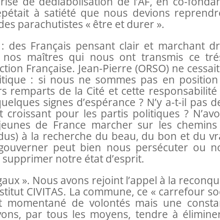
ise de dédiabolisation de l’AF, en co-fondan
répétait à satiété que nous devions reprendr
des parachutistes « être et durer ».
 des Français pensant clair et marchant dro
e nos maîtres qui nous ont transmis ce tré
’Action Française. Jean-Pierre (ORSO) ne cessai
itique : si nous ne sommes pas en position
 remparts de la Cité et cette responsabilité 
 quelques signes d’espérance ? N’y a-t-il pas d
 croissant pour les partis politiques ? N’avo
jeunes de France marcher sur les chemins
dus) à la recherche du beau, du bon et du vra
gouverner peut bien nous persécuter ou n
 supprimer notre état d’esprit.
aux ». Nous avons rejoint l’appel à la reconq
titut CIVITAS. La commune, ce « carrefour soc
nt momentané de volontés mais une consta
vons, par tous les moyens, tendre à éliminer