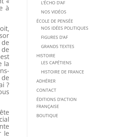
t «
L’ÉCHO D’AF
e à
NOS VIDÉOS
ÉCOLE DE PENSÉE
it,
NOS IDÉES POLITIQUES
sor
FIGURES D’AF
t de
GRANDS TEXTES
 de
est
HISTOIRE
e la
LES CAPÉTIENS
ns-
HISTOIRE DE FRANCE
 de
ADHÉRER
i ?
CONTACT
ous
ÉDITIONS D’ACTION
FRANÇAISE
uête
BOUTIQUE
ial
nte
 le