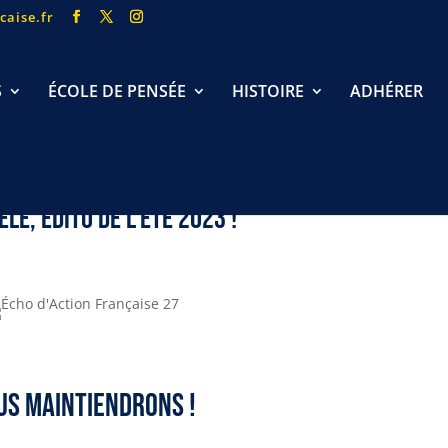
caise.fr
S
ÉCOLE DE PENSÉE
HISTOIRE
ADHÉRER
lé, édito de l’été 2023 !
us maintiendrons !