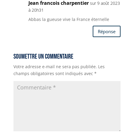
p
k
e
m
o
Jean francois charpentier
sur 9 août 2023
r
o
à 20h31
k
Abbas la gueuse vive la France éternelle
Réponse
Soumettre un commentaire
Votre adresse e-mail ne sera pas publiée.
Les
champs obligatoires sont indiqués avec
*