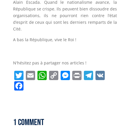
Alain Escada. Quand le nationalisme avance, la
République se crispe. Ils peuvent bien dissoudre des
organisations, ils ne pourront rien contre l’état
d’esprit de ceux qui sont les derniers remparts de la
Cité.
A bas la République, vive le Roi !
N'hésitez pas à partager nos articles !
T
E
W
C
M
P
T
V
w
m
h
o
e
ri
el
K
F
it
ai
a
p
ss
n
e
a
t
l
ts
y
e
t
g
c
e
A
Li
n
r
e
r
p
n
g
a
b
1 Comment