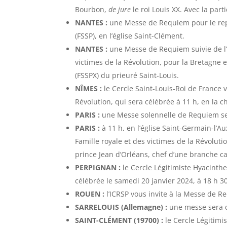
Bourbon,
de jure
le roi Louis XX. Avec la par
NANTES :
une Messe de Requiem pour le repos
(FSSP), en l’église Saint-Clément.
NANTES :
une Messe de Requiem suivie de l’a
victimes de la Révolution, pour la Bretagne e
(FSSPX) du prieuré Saint-Louis.
NÎMES :
le Cercle Saint-Louis-Roi de France 
Révolution, qui sera célébrée à 11 h, en la c
PARIS :
une Messe solennelle de Requiem sera
PARIS :
à 11 h, en l’église Saint-Germain-l’A
Famille royale et des victimes de la Révolut
prince Jean d’Orléans, chef d’une branche c
PERPIGNAN :
le Cercle Légitimiste Hyacinth
célébrée le samedi 20 janvier 2024, à 18 h 30
ROUEN :
l’ICRSP vous invite à la Messe de Re
SARRELOUIS (Allemagne) :
une messe sera cé
SAINT-CLÉMENT (19700) :
le Cercle Légitimi