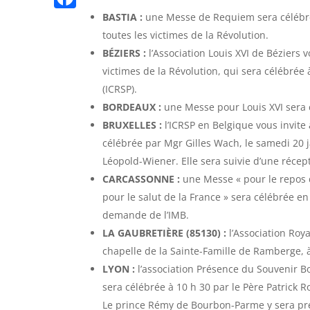
n
p
l
n
K
BASTIA :
une Messe de Requiem sera célébrée à
n
F
t
e
toutes les victimes de la Révolution.
k
g
a
g
BÉZIERS :
l’Association Louis XVI de Béziers 
e
c
victimes de la Révolution, qui sera célébrée 
r
r
e
(ICRSP).
a
BORDEAUX :
une Messe pour Louis XVI sera cé
b
m
BRUXELLES :
l’ICRSP en Belgique vous invite 
o
célébrée par Mgr Gilles Wach, le samedi 20 j
o
Léopold-Wiener. Elle sera suivie d’une récep
k
CARCASSONNE :
une Messe « pour le repos d
pour le salut de la France » sera célébrée en
demande de l’IMB.
LA GAUBRETIÈRE (85130) :
l’Association Roya
chapelle de la Sainte-Famille de Ramberge, à
LYON :
l’association Présence du Souvenir Bo
sera célébrée à 10 h 30 par le Père Patrick Ro
Le prince Rémy de Bourbon-Parme y sera pré