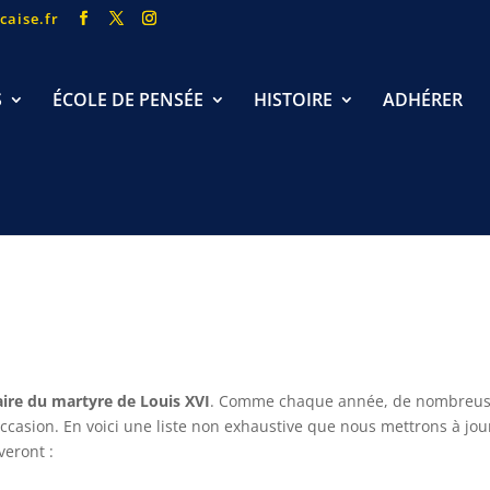
caise.fr
S
ÉCOLE DE PENSÉE
HISTOIRE
ADHÉRER
aire du martyre de Louis XVI
. Comme chaque année, de nombreu
ccasion. En voici une liste non exhaustive que nous mettrons à jou
veront :