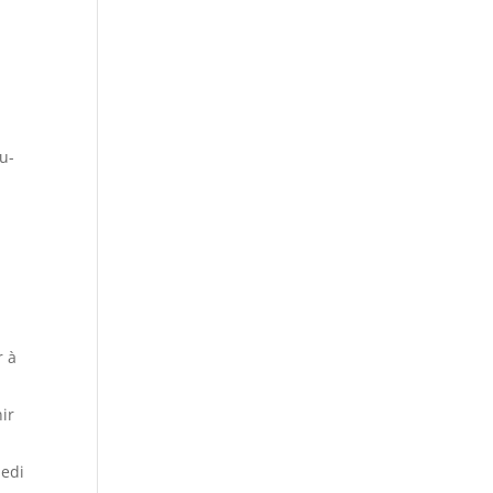
u-
r à
ir
medi