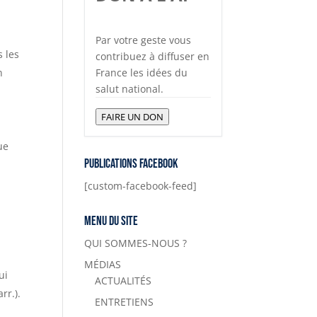
t
Par votre geste vous
s les
contribuez à diffuser en
n
France les idées du
salut national.
FAIRE UN DON
a
ue
Publications Facebook
[custom-facebook-feed]
Menu du site
QUI SOMMES-NOUS ?
MÉDIAS
ui
ACTUALITÉS
rr.).
ENTRETIENS