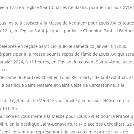
 17 h en l’église Saint-Charles de Bastia, pour le roi Louis XVI e
vous invite à assister à la Messe de Requiem pour Louis XVI et toute
à 12 h, en l’église Saint-Jacques, par M. le Chanoine Paul Le Bretho
lébrée en l’église Saint-Éloi (IBP) le samedi 20 janvier à 18h30.
à participer à la messe pour le repos de l’âme de Louis XVI qui ser
anvier 2024, à 11 heures, en l’église du couvent Sainte-Anne, aven
tion.
e l’âme du Roi Très Chrétien Louis XVI, martyr de la Révolution, et
 la basilique Saint-Nazaire-et-Saint-Celse de Carcassonne, à la
liste Légitimiste de Vendée vous invite à la messe célébrée en la
 10 h 30.
urbonien vous invite à la Messe pour Louis XVI et pour la France q
llin, en la basilique Saint-Bonaventure (7 place des Cordeliers, 2e a
sent en tant que représentant de son cousin le prince Louis de