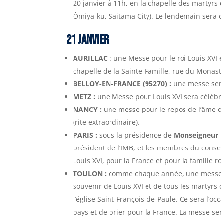
20 janvier à 11h, en la chapelle des martyrs
Ômiya-ku, Saitama City). Le lendemain sera
21 JANVIER
AURILLAC
: une Messe pour le roi Louis XVI 
chapelle de la Sainte-Famille, rue du Monastè
BELLOY-EN-FRANCE (95270) :
une messe sera 
METZ :
une Messe pour Louis XVI sera célébré
NANCY :
une messe pour le repos de l’âme du
(rite extraordinaire).
PARIS :
sous la présidence de
Monseigneur 
président de l’IMB, et les membres du consei
Louis XVI, pour la France et pour la famille r
TOULON :
comme chaque année, une messe se
souvenir de Louis XVI et de tous les martyrs d
l’église Saint-François-de-Paule. Ce sera l’
pays et de prier pour la France. La messe se