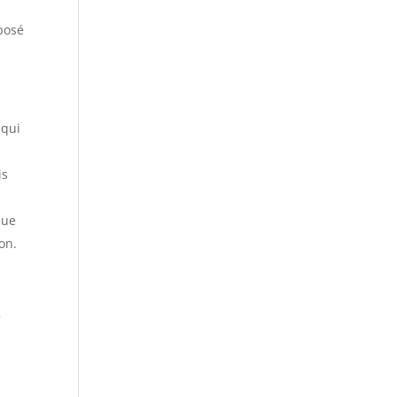
.
posé
 qui
is
que
on.
2