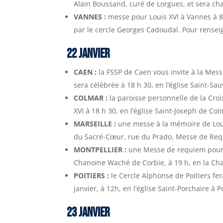
Alain Boussand, curé de Lorgues, et sera cha
VANNES :
messe pour Louis XVI à Vannes à 8h
par le cercle Georges Cadoudal. Pour rensei
22 JANVIER
CAEN :
la FSSP de Caen vous invite à la Mess
sera célébrée à 18 h 30, en l’église Saint-Sa
COLMAR :
la paroisse personnelle de la Croi
XVI à 18 h 30, en l’église Saint-Joseph de Col
MARSEILLE :
une messe à la mémoire de Louis
du Sacré-Cœur, rue du Prado. Messe de Requ
MONTPELLIER :
une Messe de requiem pour Lo
Chanoine Waché de Corbie, à 19 h, en la Cha
POITIERS :
le Cercle Alphonse de Poitiers fe
janvier, à 12h, en l’église Saint-Porchaire à Po
23 JANVIER