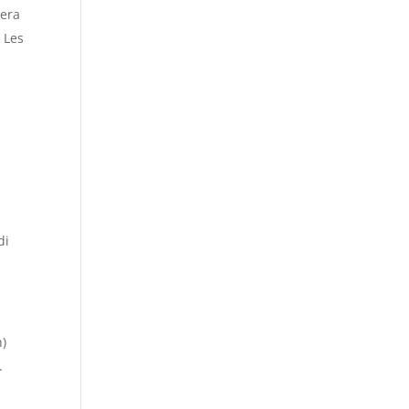
sera
 Les
di
h)
.