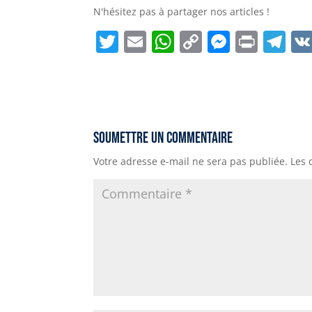
N'hésitez pas à partager nos articles !
T
E
W
C
M
P
T
w
m
h
o
e
ri
el
it
ai
a
p
ss
n
e
t
l
ts
y
e
t
g
e
A
Li
n
r
Soumettre un commentaire
r
p
n
g
a
Votre adresse e-mail ne sera pas publiée.
Les 
p
k
e
m
r