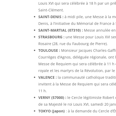
Louis XVI qui sera célébrée à 18 h par un pr
Saint-Clément.
SAINT-DENIS :
à midi pile, une Messe à la mé
Denis, à l’initiative du Mémorial de France à
SAINT-MARTIAL (07310) :
Messe annulée en r
STRASBOURG :
une Messe pour Louis XVI ser
Rosaire (28, rue du Faubourg de Pierre).
TOULOUSE :
Monsieur Jacques Charles-Gaffio
Courrèges d’Agnos, déléguée régionale, ont l’
Messe de Requiem qui sera célébrée à 11 h en 
royale et les martyrs de la Révolution, par l
VALENCE :
la communauté catholique traditi
invitent à la Messe de Requiem qui sera célé
11 h.
VERNY (57000) :
le Cercle légitimiste Rober
de sa Majesté le roi Louis XVI, samedi 20 jan
TOKYO (Japon)
: à la demande du Cercle d’É