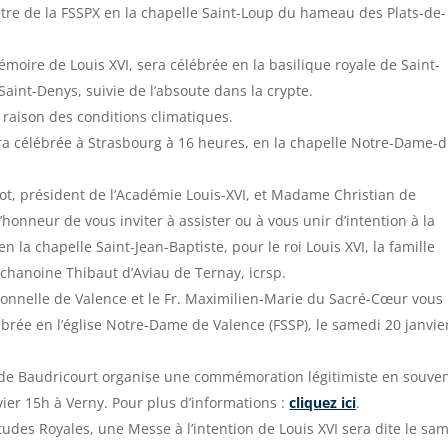
être de la FSSPX en la chapelle Saint-Loup du hameau des Plats-de-
moire de Louis XVI, sera célébrée en la basilique royale de Saint-
 Saint-Denys, suivie de l’absoute dans la crypte.
aison des conditions climatiques.
a célébrée à Strasbourg à 16 heures, en la chapelle Notre-Dame-d
t, président de l’Académie Louis-XVI, et Madame Christian de
honneur de vous inviter à assister ou à vous unir d’intention à la
la chapelle Saint-Jean-Baptiste, pour le roi Louis XVI, la famille
e chanoine Thibaut d’Aviau de Ternay, icrsp.
onnelle de Valence et le Fr. Maximilien-Marie du Sacré-Cœur vous
brée en l’église Notre-Dame de Valence (FSSP), le samedi 20 janvie
t de Baudricourt organise une commémoration légitimiste en souven
vier 15h à Verny. Pour plus d’informations :
cliquez ici
.
tudes Royales, une Messe à l’intention de Louis XVI sera dite le sa