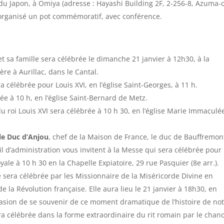
 du Japon, à Omiya (adresse : Hayashi Building 2F, 2-256-8, Azuma-
 organisé un pot commémoratif, avec conférence.
et sa famille sera célébrée le dimanche 21 janvier à 12h30, à la
re à Aurillac, dans le Cantal.
célébrée pour Louis XVI, en l’église Saint-Georges, à 11 h.
e à 10 h, en l’église Saint-Bernard de Metz.
 roi Louis XVI sera célébrée à 10 h 30, en l’église Marie Immaculé
le Duc d’Anjou
, chef de la Maison de France, le duc de Bauffremon
l d’administration vous invitent à la Messe qui sera célébrée pour
oyale à 10 h 30 en la Chapelle Expiatoire, 29 rue Pasquier (8e arr.).
ra célébrée par les Missionnaire de la Miséricorde Divine en
e la Révolution française. Elle aura lieu le 21 janvier à 18h30, en
occasion de se souvenir de ce moment dramatique de l’histoire de no
ra célébrée dans la forme extraordinaire du rit romain par le chan