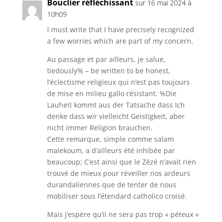
o
Bouclier réfléchissant
sur 16 mai 2024 à
r
o
10h09
k
I must write that I have precisely recognized
a few worries which are part of my concern.
Au passage et par ailleurs, je salue,
tiedously% – be written to be honest,
l’éclectisme religieux qui n’est pas toujours
de mise en milieu gallo résistant. %Die
Lauheit kommt aus der Tatsache dass Ich
denke dass wir vielleicht Geistigkeit, aber
nicht immer Religion brauchen.
Cette remarque, simple comme salam
malekoum, a d’ailleurs été inhibée par
beaucoup; C’est ainsi que le Zézé n’avait rien
trouvé de mieux pour réveiller nos ardeurs
durandaliennes que de tenter de nous
mobiliser sous l’étendard catholico croisé.
Mais j’espère qu’il ne sera pas trop « péteux »