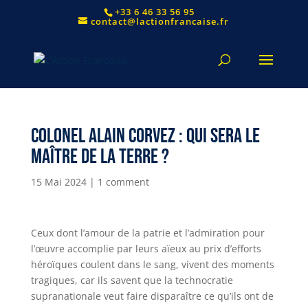
+33 6 46 33 56 95
contact@lactionfrancaise.fr
Colonel Alain Corvez : qui sera le
maître de la Terre ?
15 Mai 2024
|
1 comment
Ceux dont l’amour de la patrie et l’admiration pour
l’œuvre accomplie par leurs aïeux au prix d’efforts
héroïques coulent dans le sang, vivent des moments
tragiques, car ils savent que la technocratie
supranationale veut faire disparaître ce qu’ils ont de