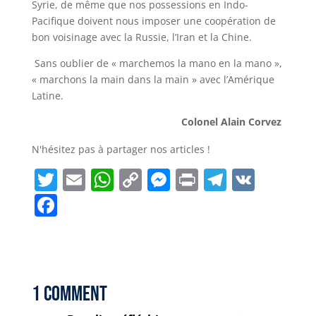
Syrie, de même que nos possessions en Indo-
Pacifique doivent nous imposer une coopération de
bon voisinage avec la Russie, l’Iran et la Chine.
Sans oublier de « marchemos la mano en la mano »,
« marchons la main dans la main » avec l’Amérique
Latine.
Colonel Alain Corvez
N'hésitez pas à partager nos articles !
T
E
W
C
M
P
T
V
w
m
h
o
e
ri
el
K
F
it
ai
a
p
ss
n
e
a
t
l
ts
y
e
t
g
c
e
A
Li
n
r
e
r
p
n
g
a
b
1 Comment
p
k
e
m