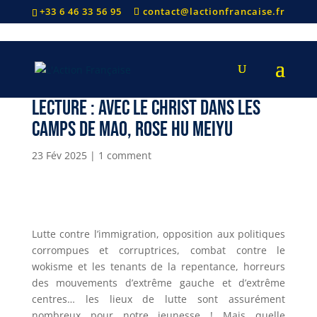
+33 6 46 33 56 95
contact@lactionfrancaise.fr
Lecture : Avec le Christ dans les
camps de Mao, Rose Hu Meiyu
23 Fév 2025
|
1 comment
Lutte contre l’immigration, opposition aux politiques
corrompues et corruptrices, combat contre le
wokisme et les tenants de la repentance, horreurs
des mouvements d’extrême gauche et d’extrême
centres… les lieux de lutte sont assurément
nombreux pour notre jeunesse ! Mais quelle