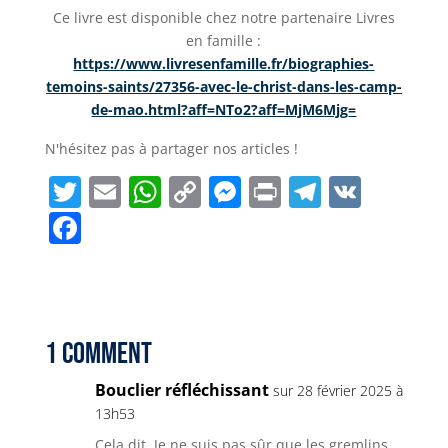
Ce livre est disponible chez notre partenaire Livres
en famille :
https://www.livresenfamille.fr/biographies-
temoins-saints/27356-avec-le-christ-dans-les-camp-
de-mao.html?aff=NTo2?aff=MjM6Mjg
=
N'hésitez pas à partager nos articles !
T
E
W
C
M
P
T
V
w
m
h
o
e
ri
el
K
F
it
ai
a
p
ss
n
e
a
t
l
ts
y
e
t
g
c
e
A
Li
n
r
e
r
p
n
g
a
b
1 Comment
p
k
e
m
o
Bouclier réfléchissant
sur 28 février 2025 à
r
o
13h53
Cela dit, Je ne suis pas sûr que les gremlins,