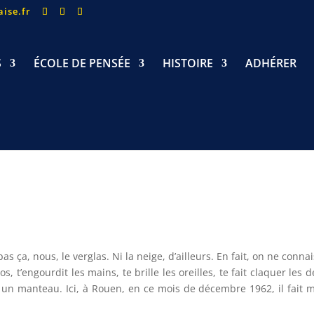
ise.fr
S
ÉCOLE DE PENSÉE
HISTOIRE
ADHÉRER
s ça, nous, le verglas. Ni la neige, d’ailleurs. En fait, on ne connai
 os, t’engourdit les mains, te brille les oreilles, te fait claquer les d
 un manteau. Ici, à Rouen, en ce mois de décembre 1962, il fait 