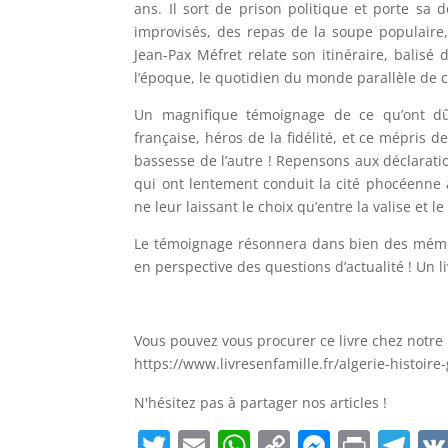
ans. Il sort de prison politique et porte sa 
improvisés, des repas de la soupe populaire,
Jean-Pax Méfret relate son itinéraire, balisé 
l’époque, le quotidien du monde parallèle de 
Un magnifique témoignage de ce qu’ont dû v
française, héros de la fidélité, et ce mépris d
bassesse de l’autre ! Repensons aux déclaratio
qui ont lentement conduit la cité phocéenne 
ne leur laissant le choix qu’entre la valise et le
Le témoignage résonnera dans bien des mémoi
en perspective des questions d’actualité ! Un l
Vous pouvez vous procurer ce livre chez notre p
https://www.livresenfamille.fr/algerie-histoir
N'hésitez pas à partager nos articles !
T
E
W
C
M
P
T