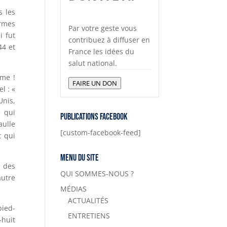
s les
armes
Par votre geste vous
i fut
contribuez à diffuser en
44 et
France les idées du
salut national.
sme !
FAIRE UN DON
l : «
Unis,
e qui
Publications Facebook
aulle
[custom-facebook-feed]
t qui
Menu du site
s des
QUI SOMMES-NOUS ?
autre
MÉDIAS
ACTUALITÉS
pied-
ENTRETIENS
-huit