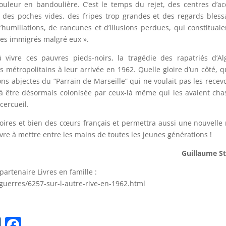
douleur en bandoulière. C’est le temps du rejet, des centres d’ac
 des poches vides, des fripes trop grandes et des regards bless
d’humiliations, de rancunes et d’illusions perdues, qui constituaie
ces immigrés malgré eux ».
ivre ces pauvres pieds-noirs, la tragédie des rapatriés d’Al
es métropolitains à leur arrivée en 1962. Quelle gloire d’un côté, q
ns abjectes du “Parrain de Marseille” qui ne voulait pas les recevo
à être désormais colonisée par ceux-là même qui les avaient cha
 cercueil.
res et bien des cœurs français et permettra aussi une nouvelle
ivre à mettre entre les mains de toutes les jeunes générations !
Guillaume S
artenaire Livres en famille :
e-guerres/6257-sur-l-autre-rive-en-1962.html
V
F