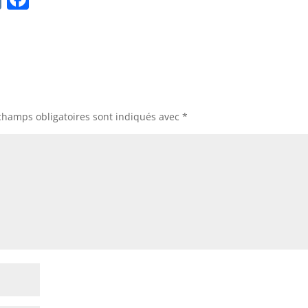
K
a
c
e
b
o
champs obligatoires sont indiqués avec
*
o
k