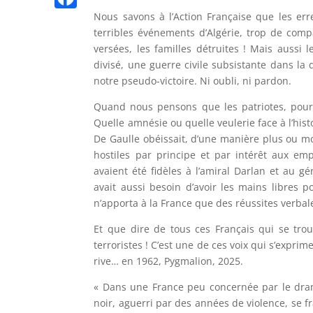
n
p
l
n
K
Nous savons à l’Action Française que les erre
n
F
t
e
terribles événements d’Algérie, trop de compa
k
g
a
versées, les familles détruites ! Mais aussi 
g
e
c
divisé, une guerre civile subsistante dans la
r
notre pseudo-victoire. Ni oubli, ni pardon.
r
e
a
Quand nous pensons que les patriotes, pour
b
m
Quelle amnésie ou quelle veulerie face à l’hist
o
De Gaulle obéissait, d’une manière plus ou mo
o
hostiles par principe et par intérêt aux empi
avaient été fidèles à l’amiral Darlan et au 
k
avait aussi besoin d’avoir les mains libres 
n’apporta à la France que des réussites verbale
Et que dire de tous ces Français qui se trou
terroristes ! C’est une de ces voix qui s’expri
rive… en 1962, Pygmalion, 2025.
« Dans une France peu concernée par le dram
noir, aguerri par des années de violence, se fr