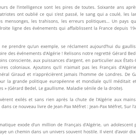
urs de l’intelligence sont les pires de toutes. Soixante ans aprè
triotes ont oublié ce qui s’est passé, le sang qui a coulé, les l
les mensonges, les trahisons, les erreurs politiques… Un pays qu
 droite ligne des événements qui affaiblissent la France depuis 19
 ne prendre qu’un exemple, se réclament aujourd’hui du gaulli
oire des événements d’Algérie ! Relisons notre regretté Gérard Bede
ins consciente, aux puissances d’argent, en particulier aux États-
res coloniaux. Ajoutons qu’il n’aimait pas les Français d’Algéri
général Giraud et n’apprécièrent jamais l’homme de Londres. De G
pour la grande politique européenne et mondiale qu’il méditait e
s » (Gérard Bedel, Le gaullisme. Maladie sénile de la droite).
vèrent exilés et sans rien après la chute de l’Algérie aux main
me dans ce nouveau livre de Jean-Pax Méfret : Jean-Pax Méfret, Sur l’
atique exode d’un million de Français d’Algérie, un adolescent 
aye un chemin dans un univers souvent hostile. Il vient d’avoir dix