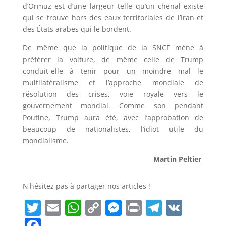
d’Ormuz est d’une largeur telle qu’un chenal existe
qui se trouve hors des eaux territoriales de l’Iran et
des États arabes qui le bordent.
De même que la politique de la SNCF mène à
préférer la voiture, de même celle de Trump
conduit-elle à tenir pour un moindre mal le
multilatéralisme et l’approche mondiale de
résolution des crises, voie royale vers le
gouvernement mondial. Comme son pendant
Poutine, Trump aura été, avec l’approbation de
beaucoup de nationalistes, l’idiot utile du
mondialisme.
Martin Peltier
N'hésitez pas à partager nos articles !
T
E
W
C
M
P
T
V
w
m
h
o
e
ri
el
K
F