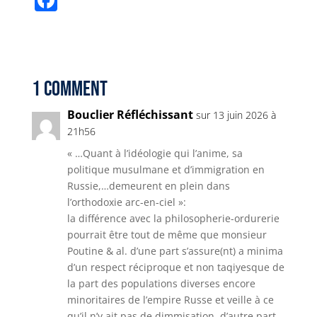
it
ai
a
p
ss
n
e
a
t
l
ts
y
e
t
g
c
e
A
Li
n
r
e
r
p
n
g
a
b
1 Comment
p
k
e
m
o
Bouclier Réfléchissant
sur 13 juin 2026 à
r
o
21h56
k
« …Quant à l’idéologie qui l’anime, sa
politique musulmane et d’immigration en
Russie,…demeurent en plein dans
l’orthodoxie arc-en-ciel »:
la différence avec la philosopherie-ordurerie
pourrait être tout de même que monsieur
Poutine & al. d’une part s’assure(nt) a minima
d’un respect réciproque et non taqiyesque de
la part des populations diverses encore
minoritaires de l’empire Russe et veille à ce
qu’il n’y ait pas de dimmisation, d’autre part