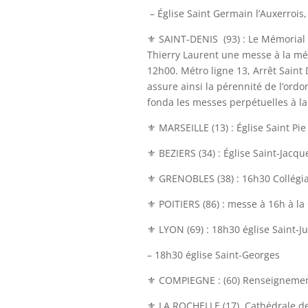
– Église Saint Germain l’Auxerrois,
⚜ SAINT-DENIS (93) :
Le Mémorial 
Thierry Laurent une messe à la mém
12h00. Métro ligne 13, Arrêt Saint
assure ainsi la pérennité de l’ordo
fonda les messes perpétuelles à la
⚜ MARSEILLE (13) : Église Saint Pie 
⚜ BEZIERS (34) : Église Saint-Jacqu
⚜ GRENOBLES (38) : 16h30 Collégia
⚜ POITIERS (86) : messe à 16h à l
⚜
LYON (69) : 18h30 église Saint-Ju
– 18h30 église Saint-Georges
⚜ COMPIEGNE :
​
(60) Renseigneme
⚜ LA ROCHELLE (17) Cathédrale de 