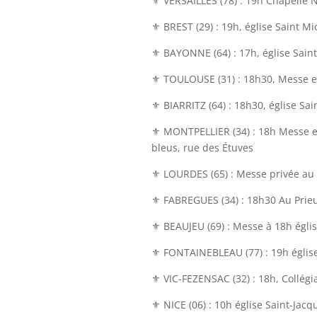
⚜ VERSAILLES (78) : 19h Chapelle
⚜ BREST (29) : 19h, église Saint Mi
⚜ BAYONNE (64) : 17h, église Sain
⚜ TOULOUSE (31) : 18h30, Messe en
⚜ BIARRITZ (64) : 18h30, église Sai
⚜ MONTPELLIER (34) : 18h Messe en
bleus, rue des Étuves
⚜ LOURDES (65) : Messe privée au 
⚜ FABREGUES (34) : 18h30 Au Prieu
⚜ BEAUJEU (69) : Messe à 18h églis
⚜ FONTAINEBLEAU (77) : 19h églis
⚜ VIC-FEZENSAC (32) : 18h, Collégia
⚜ NICE (06) : 10h église Saint-Jac