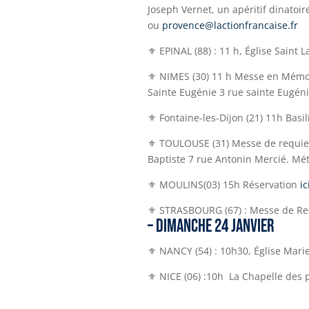
Joseph Vernet, un apéritif dinatoir
ou
provence@lactionfrancaise.fr
⚜ EPINAL (88) : 11 h, Église Saint 
⚜ NIMES (30) 11 h Messe en Mémoir
Sainte Eugénie 3 rue sainte Eugén
⚜
Fontaine-les-Dijon (21) 11h Basi
⚜ TOULOUSE (31) Messe de requiem 
Baptiste 7 rue Antonin Mercié. Mét
⚜
MOULINS(03
) 15h Réservation
ic
⚜ STRASBOURG (67) : Messe de Req
– DIMANCHE 24 JANVIER
⚜ NANCY (54) : 10h30, Église Mar
⚜ NICE (06) :10h La Chapelle des 