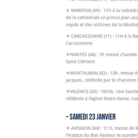
⚜ MIREPOIX (09) : 11h à la cathédra
de la cathédrale Le prince Jean ass
royale et des victimes de la Révolu
⚜
CARCASSONNE
(11) :
11H à la Ba
Carcassonne
⚜NANTES
(44) :
7h messe chantée, 
Saint Clément
⚜MONTAUBAN
(82) :
10h, messe de
Jacques, célébrée par le chanoine M
⚜VALENCE
(26
) :
16h30, Une Saint
célébrée à l’église Notre-Dame, ru
– SAMEDI 23 JANVIER
⚜ AVIGNON (84) : 11 h, messe de Re
l’Institut du Bon Pasteur et aumôni