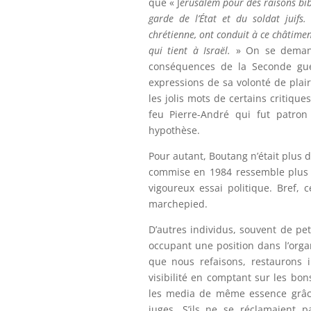
que « J
érusalem pour des raisons bibl
garde de l’État et du soldat juifs
chrétienne, ont conduit à ce châtimen
qui tient à Israël.
» On se demande
conséquences de la Seconde guer
expressions de sa volonté de plai
les jolis mots de certains critique
feu Pierre-André qui fut patron
hypothèse.
Pour autant, Boutang n’était plus d
commise en 1984 ressemble plus à
vigoureux essai politique. Bref,
marchepied.
D’autres individus, souvent de p
occupant une position dans l’orga
que nous refaisons, restaurons in
visibilité en comptant sur les bon
les media de même essence grâce 
juges. S’ils ne se réclamaient 