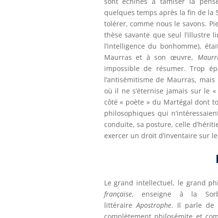
sont échinés à tamiser la pensé
quelques temps après la fin de la
tolérer, comme nous le savons. Pie
thèse savante que seul l’illustre 
l’intelligence du bonhomme), étai
Maurras et à son œuvre,
Maurra
impossible de résumer. Trop épa
l’antisémitisme de Maurras, mais i
où il ne s’éternise jamais sur le «
côté « poète » du Martégal dont to
philosophiques qui n’intéressaient
conduite, sa posture, celle d’hérit
exercer un droit d’inventaire sur le
Le grand intellectuel, le grand ph
française
, enseigne à la Sorb
littéraire
Apostrophe
. Il parle de
complètement philosémite et com