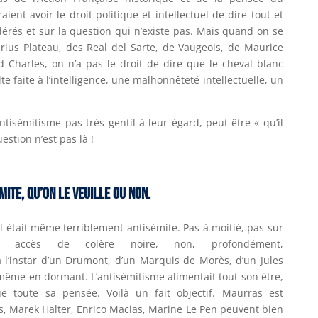
aient avoir le droit politique et intellectuel de dire tout et
dérés et sur la question qui n’existe pas. Mais quand on se
rius Plateau, des Real del Sarte, de Vaugeois, de Maurice
d Charles, on n’a pas le droit de dire que le cheval blanc
lte faite à l’intelligence, une malhonnêteté intellectuelle, un
antisémitisme pas très gentil à leur égard, peut-être « qu’il
estion n’est pas là !
mite, qu’on le veuille ou non.
Il était même terriblement antisémite. Pas à moitié, pas sur
accès de colère noire, non, profondément,
à l’instar d’un Drumont, d’un Marquis de Morès, d’un Jules
même en dormant. L’antisémitisme alimentait tout son être,
ue toute sa pensée. Voilà un fait objectif. Maurras est
s, Marek Halter, Enrico Macias, Marine Le Pen peuvent bien