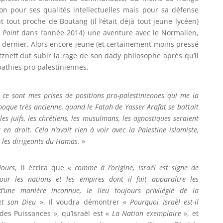
on pour ses qualités intellectuelles mais pour sa défense
t tout proche de Boutang (il l’était déjà tout jeune lycéen)
 Point
dans l’année 2014) une aventure avec le Normalien,
 dernier. Alors encore jeune (et certainement moins pressé
tzneff dut subir la rage de son dady philosophe après qu’il
pathies pro palestiniennes.
 ce sont mes prises de positions pro-palestiniennes qui me la
poque très ancienne, quand le Fatah de Yasser Arafat se battait
es juifs, les chrétiens, les musulmans, les agnostiques seraient
en droit. Cela n’avait rien à voir avec la Palestine islamiste,
i les dirigeants du Hamas
. »
Jours
, il écrira que «
comme à l’origine, Israël est signe de
our les nations et les empires dont il fait apparaître les
 d’une manière inconnue, le lieu toujours privilégié de la
et son Dieu
». Il voudra démontrer «
Pourquoi Israël est-il
des Puissances », qu’Israël est «
La Nation exemplaire
», et