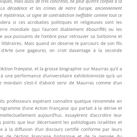
iques, mais aussi de très concrètes, ne peut qu’être confiée à la
. La décadence et les crimes de notre Europe, anciennement
t mystérieux, ce signe de contradiction ineffable comme tout ce
ra si ces acrobaties politiques et religieuses sont les
re mondiale (qui l’auront diablement ébouriffé) ou les
re aux puissants de l’ombre pour retrouver sa Sorbonne et
s littéraires. Mais quand on observe le parcours de son fils
 d’Arte (une gageure), on croit davantage à la seconde
’
Action Française
, et la grosse biographie sur Maurras qu’il a
 une performance d’universitaire exhibitionniste qu’à un
 ce mondain s’est-il d’abord servi de Maurras comme d’un
etits professeurs espérant connaître quelque renommée en
nigramme d’une Action Française qui partait à la dérive et
tellectuellement aujourd’hui, essayèrent d’accroître leur
s points que leur décernaient les politologues israélites et
à la diffusion d’un discours certifié conforme par leurs
pas de l’Action Française historique et de la pensée du