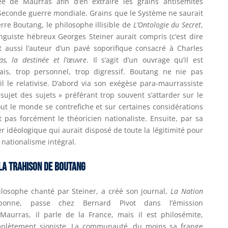
e de Maurras afin d’en extraire les grains antisémites
 Seconde guerre mondiale. Grains que le Système ne saurait
rre Boutang, le philosophe illisible de
L’Ontologie du Secret
,
linguiste hébreux Georges Steiner aurait compris (c’est dire
t aussi l’auteur d’un pavé soporifique consacré à Charles
s, la destinée et l’œuvre
. Il s’agit d’un ouvrage qu’il est
is, trop personnel, trop digressif. Boutang ne nie pas
l le relativise. D’abord via son exégèse para-maurrassiste
 sujet des sujets » préférant trop souvent s’attarder sur le
ut le monde se contrefiche et sur certaines considérations
 pas forcément le théoricien nationaliste. Ensuite, par sa
ier idéologique qui aurait disposé de toute la légitimité pour
 nationalisme intégral.
La trahison de Boutang
ilosophe chanté par Steiner, a créé son journal,
La Nation
onne, passe chez Bernard Pivot dans l’émission
 Maurras, il parle de la France, mais il est philosémite,
plètement sioniste. La communauté, du moins sa frange