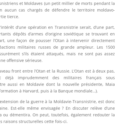
snistriens et Moldaves (un petit millier de morts pendant la
n aucun cas chargés de défendre le territoire moldavo-
tie tierce.
intérêt d’une opération en Transnistrie serait, d’une part,
tants dépôts d’armes d’origine soviétique se trouvant en
part, une façon de pousser l’Otan à intervenir directement
réactions militaires russes de grande ampleur. Les 1500
ssurément s’ils étaient attaqués, mais ne sont pas assez
ne offensive sérieuse.
uveau front entre l’Otan et la Russie. L’Otan est à deux pas,
 déjà imprudemment des militaires français sous
re aussi en Moldavie dont la nouvelle présidente, Maia
(formation à Harvard, puis à la Banque mondiale…).
’extension de la guerre à la Moldavie-Transnistrie, est donc
taine. Est-elle même envisagée ? En discuter relève d’une
ra ou démentira. On peut, toutefois, également redouter la
 raisons structurelles cette fois-ci.