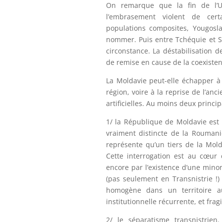
On remarque que la fin de l’U
l’embrasement violent de cert
populations composites, Yougosla
nommer. Puis entre Tchéquie et Slo
circonstance. La déstabilisation 
de remise en cause de la coexiste
La Moldavie peut-elle échapper à l
région, voire à la reprise de l’anc
artificielles. Au moins deux princip
1/ la République de Moldavie est 
vraiment distincte de la Roumani
représente qu’un tiers de la Mold
Cette interrogation est au cœur 
encore par l’existence d’une mino
(pas seulement en Transnistrie !
homogène dans un territoire a
institutionnelle récurrente, et frag
2/ le séparatisme transnistrien