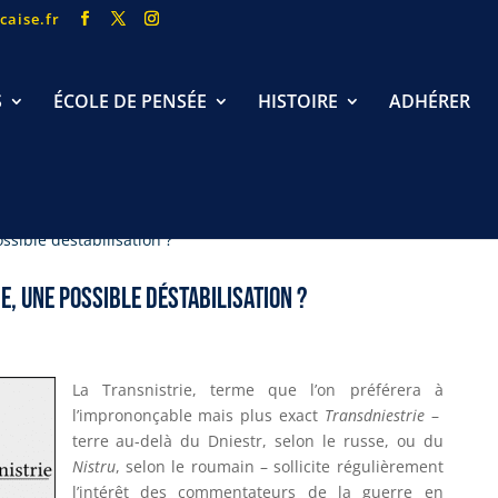
caise.fr
S
ÉCOLE DE PENSÉE
HISTOIRE
ADHÉRER
e, une possible déstabilisation ?
La Transnistrie, terme que l’on préférera à
l’imprononçable mais plus exact
Transdniestrie
–
terre au-delà du Dniestr, selon le russe, ou du
Nistru
, selon le roumain – sollicite régulièrement
l’intérêt des commentateurs de la guerre en