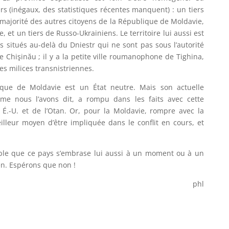
ers (inégaux, des statistiques récentes manquent) : un tiers
jorité des autres citoyens de la République de Moldavie,
, et un tiers de Russo-Ukrainiens. Le territoire lui aussi est
es situés au-delà du Dniestr qui ne sont pas sous l’autorité
e Chişinău ; il y a la petite ville roumanophone de Tighina,
les milices transnistriennes.
lique de Moldavie est un État neutre. Mais son actuelle
me nous l’avons dit, a rompu dans les faits avec cette
 É.-U. et de l’Otan. Or, pour la Moldavie, rompre avec la
illeur moyen d’être impliquée dans le conflit en cours, et
able que ce pays s’embrase lui aussi à un moment ou à un
ien. Espérons que non !
phl