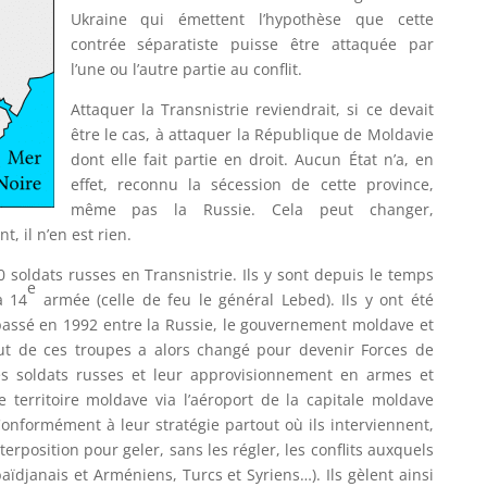
Ukraine qui émettent l’hypothèse que cette
contrée séparatiste puisse être attaquée par
l’une ou l’autre partie au conflit.
Attaquer la Transnistrie reviendrait, si ce devait
être le cas, à attaquer la République de Moldavie
dont elle fait partie en droit. Aucun État n’a, en
effet, reconnu la sécession de cette province,
même pas la Russie. Cela peut changer,
 il n’en est rien.
0 soldats russes en Transnistrie. Ils y sont depuis le temps
e
a 14
armée (celle de feu le général Lebed). Ils y ont été
passé en 1992 entre la Russie, le gouvernement moldave et
atut de ces troupes a alors changé pour devenir Forces de
es soldats russes et leur approvisionnement en armes et
e territoire moldave via l’aéroport de la capitale moldave
Conformément à leur stratégie partout où ils interviennent,
terposition pour geler, sans les régler, les conflits auxquels
aïdjanais et Arméniens, Turcs et Syriens…). Ils gèlent ainsi