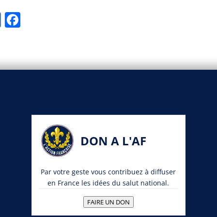
V
F
K
a
c
e
b
o
o
k
DON A L'AF
Par votre geste vous contribuez à diffuser
en France les idées du salut national.
FAIRE UN DON