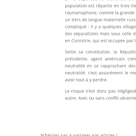
population est répartie en trois ti
roumanophone, comme la grande ma
un tiers de langue maternelle russe
compliqué : il y a quelques villag
des séparatistes mais sous celle d
en Cisnistrie, qui est occupée par 
Selon sa constitution, la Répub
présidente, agent américain com
neutralité en se rapprochant des
neutralité, c’est assurément le me
avoir tout à y perdre.
Le risque n’est donc pas néglige
autre. Avec ou sans conflit ukrain
N'hésitez pas à partager nos articles !