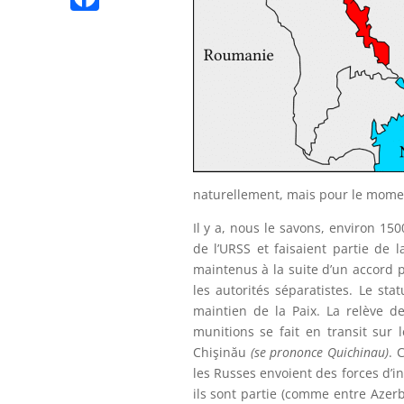
n
p
l
n
K
n
F
t
e
k
g
a
g
e
c
r
r
e
a
b
m
o
naturellement, mais pour le moment,
o
k
Il y a, nous le savons, environ 150
de l’URSS et faisaient partie de l
maintenus à la suite d’un accord 
les autorités séparatistes. Le st
maintien de la Paix. La relève d
munitions se fait en transit sur l
Chişinău
(se prononce Quichinau)
. 
les Russes envoient des forces d’in
ils sont partie (comme entre Azerb