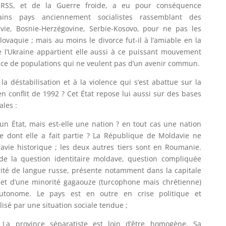
RSS, et de la Guerre froide, a eu pour conséquence
ains pays anciennement socialistes rassemblant des
vie, Bosnie-Herzégovine, Serbie-Kosovo, pour ne pas les
vaquie ; mais au moins le divorce fut-il à l’amiable en la
de l’Ukraine appartient elle aussi à ce puissant mouvement
nce de populations qui ne veulent pas d’un avenir commun.
a déstabilisation et à la violence qui s’est abattue sur la
ien conflit de 1992 ? Cet État repose lui aussi sur des bases
ales :
un État, mais est-elle une nation ? en tout cas une nation
e dont elle a fait partie ? La République de Moldavie ne
avie historique ; les deux autres tiers sont en Roumanie.
de la question identitaire moldave, question compliquée
rité de langue russe, présente notamment dans la capitale
) et d’une minorité gagaouze (turcophone mais chrétienne)
utonome. Le pays est en outre en crise politique et
ilisé par une situation sociale tendue ;
. La province séparatiste est loin d’être homogène. Sa