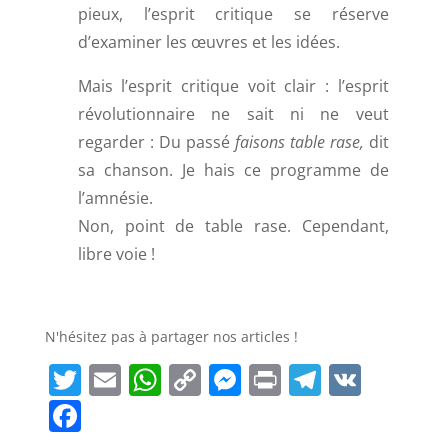
pieux, l’esprit critique se réserve
d’examiner les œuvres et les idées.
Mais l’esprit critique voit clair : l’esprit
révolutionnaire ne sait ni ne veut
regarder : Du passé
faisons table rase,
dit
sa chanson. Je hais ce programme de
l’amnésie.
Non, point de table rase. Cependant,
libre voie !
N'hésitez pas à partager nos articles !
T
E
W
C
M
Pr
T
V
w
m
h
o
e
in
el
K
F
itt
ai
at
p
ss
t
e
a