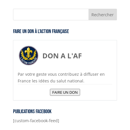
er
l
s
y
e
gr
c
A
Li
n
a
e
p
n
g
m
b
Faire un don à l’Action Française
p
k
er
o
o
k
DON A L'AF
Par votre geste vous contribuez à diffuser en
France les idées du salut national.
FAIRE UN DON
Publications Facebook
[custom-facebook-feed]