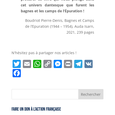
cet univers dantesque que furent les
bagnes et les camps de l’Épuration !
Boudriot Pierre-Denis, Bagnes et Camps
de l’Epuration (1944 – 1954), Auda Isarn,
2021, 239 pages
N'hésitez pas à partager nos articles !
T
E
W
C
M
Pr
T
V
w
m
h
o
e
in
el
K
F
itt
ai
at
p
ss
t
e
a
er
l
s
y
e
gr
c
A
Li
n
a
e
p
n
g
m
b
Faire un don à l’Action Française
p
k
er
o