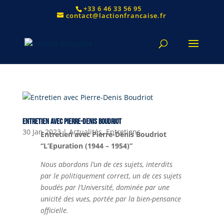
+33 6 46 33 56 95
contact@lactionfrancaise.fr
Entretien avec Pierre-Denis Boudriot
30 Jan 2023
|
Actualités
,
Entretiens
Entretien avec Pierre-Denis Boudriot
“L’Epuration (1944 – 1954)”
Nous abordons l’un de ces sujets, interdits
par le politiquement correct, un de ces sujets
boudés par l’Université, dominée par une
unicité des vues, portée par la bien-pensance
officielle.