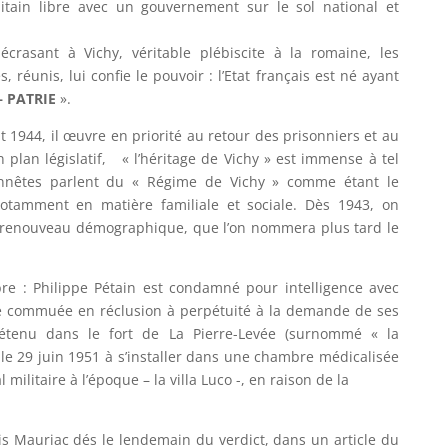
litain libre avec un gouvernement sur le sol national et
écrasant à Vichy, véritable plébiscite à la romaine, les
réunis, lui confie le pouvoir : l’Etat français est né ayant
– PATRIE
».
oût 1944, il œuvre en priorité au retour des prisonniers et au
n plan législatif, « l’héritage de Vichy » est immense à tel
onnêtes parlent du « Régime de Vichy » comme étant le
otamment en matière familiale et sociale. Dès 1943, on
n renouveau démographique, que l’on nommera plus tard le
bre : Philippe Pétain est condamné pour intelligence avec
ne commuée en réclusion à perpétuité à la demande de ses
étenu dans le fort de La Pierre-Levée (surnommé « la
ue le 29 juin 1951 à s’installer dans une chambre médicalisée
l militaire à l’époque – la villa Luco -, en raison de la
s Mauriac dés le lendemain du verdict, dans un article du