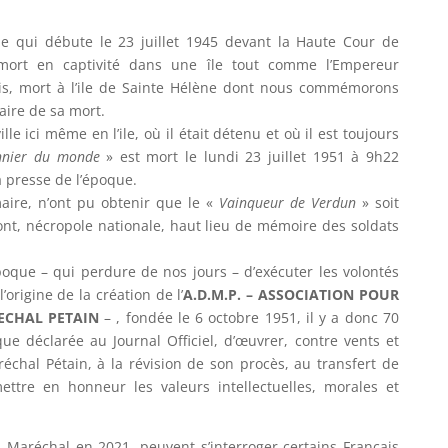
ue qui débute le 23 juillet 1945 devant la Haute Cour de
 mort en captivité dans une île tout comme l’Empereur
is, mort à l’ile de Sainte Hélène dont nous commémorons
aire de sa mort.
ille ici même en l’ile, où il était détenu et où il est toujours
onnier du monde
» est mort le lundi 23 juillet 1951 à 9h22
 presse de l’époque.
maire, n’ont pu obtenir que le «
Vainqueur de Verdun
» soit
nt, nécropole nationale, haut lieu de mémoire des soldats
poque – qui perdure de nos jours – d’exécuter les volontés
origine de la création de l’
A.D.M.P. – ASSOCIATION POUR
ECHAL PETAIN
– , fondée le 6 octobre 1951, il y a donc 70
que déclarée au Journal Officiel, d’œuvrer, contre vents et
échal Pétain, à la révision de son procès, au transfert de
ttre en honneur les valeurs intellectuelles, morales et
aréchal en 2021, peuvent s’interroger certains Français