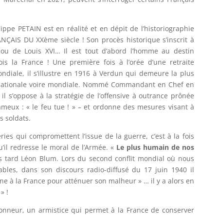
pe PETAIN est en réalité et en dépit de l’historiographie
NÇAIS DU XXème siècle ! Son procès historique s’inscrit à
 ou de Louis XVI… Il est tout d’abord l’homme au destin
is la France ! Une première fois à l’orée d’une retraite
mondiale, il s’illustre en 1916 à Verdun qui demeure la plus
e nationale voire mondiale. Nommé Commandant en Chef en
l s’oppose à la stratégie de l’offensive à outrance prônée
fameux : « le feu tue ! » – et ordonne des mesures visant à
s soldats.
ries qui compromettent l’issue de la guerre, c’est à la fois
’il redresse le moral de l’Armée. «
Le plus humain de nos
 tard Léon Blum. Lors du second conflit mondial où nous
sables, dans son discours radio-diffusé du 17 juin 1940 il
ne à la France pour atténuer son malheur » … il y a alors en
» !
’honneur, un armistice qui permet à la France de conserver