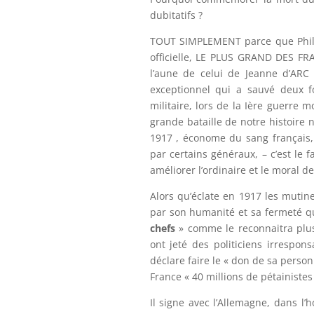
dubitatifs ?
TOUT SIMPLEMENT parce que Philip
officielle, LE PLUS GRAND DES FRA
l’aune de celui de Jeanne d’ARC
exceptionnel qui a sauvé deux fo
militaire, lors de la Ière guerre 
grande bataille de notre histoir
1917 , économe du sang français, i
par certains généraux, – c’est le 
améliorer l’ordinaire et le moral de
Alors qu’éclate en 1917 les mutine
par son humanité et sa fermeté qu
chefs
» comme le reconnaitra plus
ont jeté des politiciens irrespon
déclare faire le « don de sa person
France « 40 millions de pétainistes 
Il signe avec l’Allemagne, dans l