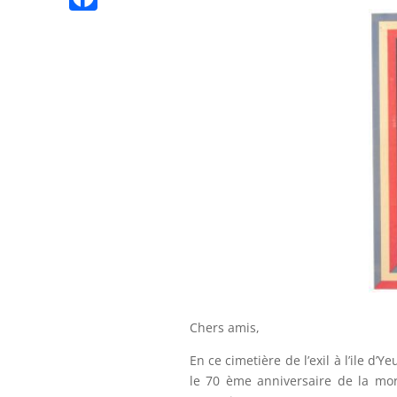
n
p
l
n
K
n
F
t
e
k
g
a
g
e
c
r
r
e
a
b
m
o
o
k
Chers amis,
En ce cimetière de l’exil à l’ile 
le 70 ème anniversaire de la mor