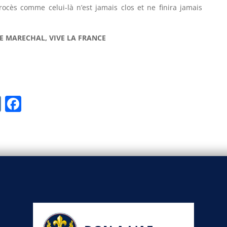
ocès comme celui-là n’est jamais clos et ne finira jamais
LE MARECHAL, VIVE LA FRANCE
V
F
K
a
c
e
b
o
o
k