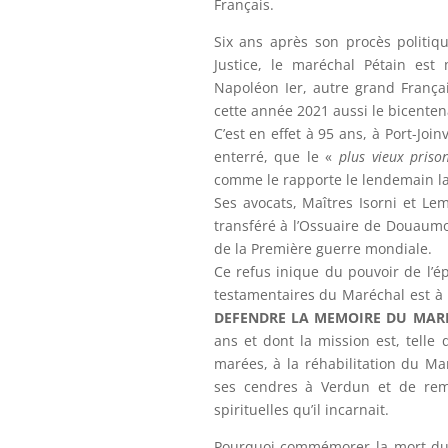
Français.
Six ans après son procès politiq
Justice, le maréchal Pétain est
Napoléon Ier, autre grand França
cette année 2021 aussi le bicenten
C’est en effet à 95 ans, à Port-Joinv
enterré, que le «
plus vieux pris
comme le rapporte le lendemain la
Ses avocats, Maîtres Isorni et Le
transféré à l’Ossuaire de Douaumo
de la Première guerre mondiale.
Ce refus inique du pouvoir de l’é
testamentaires du Maréchal est à l’
DEFENDRE LA MEMOIRE DU
MAR
ans et dont la mission est, telle 
marées, à la réhabilitation du Mar
ses cendres à Verdun et de reme
spirituelles qu’il incarnait.
Pourquoi commémorer la mort du M