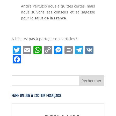
André Pertuzio nous a quittés certes, mais
nous suivons ses conseils et sa sagesse
pour le
salut de la France
.
N'hésitez pas à partager nos articles !
T
E
W
C
M
Pr
T
V
w
m
h
o
e
in
el
K
F
itt
ai
at
p
ss
t
e
a
er
l
s
y
e
gr
c
A
Li
n
a
e
p
n
g
m
b
Faire un don à l’Action Française
p
k
er
o
o