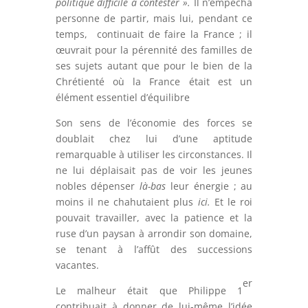
politique difficile à contester ».
Il n’empêcha
personne de partir, mais lui, pendant ce
temps, continuait de faire la France ; il
œuvrait pour la pérennité des familles de
ses sujets autant que pour le bien de la
Chrétienté où la France était est un
élément essentiel d’équilibre
Son sens de l’économie des forces se
doublait chez lui d’une aptitude
remarquable à utiliser les circonstances. Il
ne lui déplaisait pas de voir les jeunes
nobles dépenser
là-bas
leur énergie ; au
moins il ne chahutaient plus
ici.
Et le roi
pouvait travailler, avec la patience et la
ruse d’un paysan à arrondir son domaine,
se tenant à l’affût des successions
vacantes.
er
Le malheur était que Philippe 1
contribuait à donner de lui-même l’idée