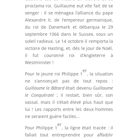
proclama roi. Guillaume eut vite fait de se
venger : il se ménagea l’alliance du pape
Alexandre II, de l’empereur germanique,
du roi de Danemark et débarqua le 29
septembre 1066 dans le Sussex, sous un
soleil radieux. Le 14 octobre il remporta la
victoire de Hasting, et, dès le jour de Noël,
il fut couronné roi d’Angleterre à
Westminster !
er
Pour le jeune roi Philippe 1
, la situation
ne s’annonçait pas de tout repos :
Guillaume le Bâtard
était devenu
Guillaume
le Conquérant
; il restait, bien sûr, son
vassal, mais il s’était élevé plus haut que
lui ! Les rapports entre les deux hommes
ne seraient guère faciles…
er
Pour Philippe 1
, la ligne était tracée : il
fallait tout entreprendre pour affaiblir