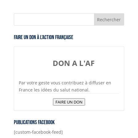
itt
ai
at
p
ss
t
e
a
er
l
s
y
e
gr
c
A
Li
n
a
e
p
n
g
m
b
Faire un don à l’Action Française
p
k
er
o
o
k
DON A L'AF
Par votre geste vous contribuez à diffuser en
France les idées du salut national.
FAIRE UN DON
Publications Facebook
[custom-facebook-feed]