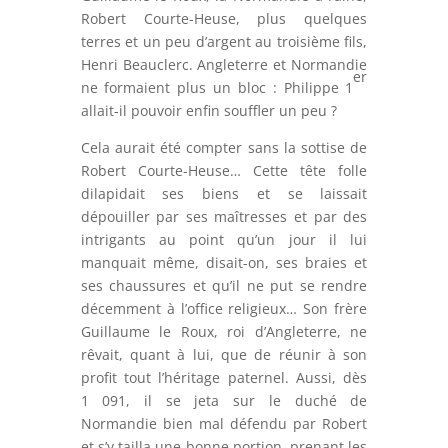
Robert Courte-Heuse, plus quelques
terres et un peu d’argent au troisième fils,
Henri Beauclerc. Angleterre et Normandie
er
ne formaient plus un bloc : Philippe 1
allait-il pouvoir enfin souffler un peu ?
Cela aurait été compter sans la sottise de
Robert Courte-Heuse… Cette tête folle
dilapidait ses biens et se laissait
dépouiller par ses maîtresses et par des
intrigants au point qu’un jour il lui
manquait même, disait-on, ses braies et
ses chaussures et qu’il ne put se rendre
décemment à l’office religieux… Son frère
Guillaume le Roux, roi d’Angleterre, ne
rêvait, quant à lui, que de réunir à son
profit tout l’héritage paternel. Aussi, dès
1 091, il se jeta sur le duché de
Normandie bien mal défendu par Robert
et s’y tailla une bonne portion, prenant les