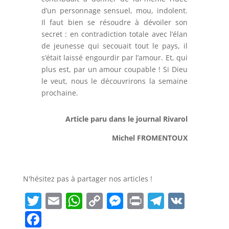
d’un personnage sensuel, mou, indolent.
Il faut bien se résoudre à dévoiler son
secret : en contradiction totale avec l’élan
de jeunesse qui secouait tout le pays, il
s’était laissé engourdir par l’amour. Et, qui
plus est, par un amour coupable ! Si Dieu
le veut, nous le découvrirons la semaine
prochaine.
Article paru dans le journal Rivarol
Michel FROMENTOUX
N'hésitez pas à partager nos articles !
T
E
W
C
M
Pr
T
V
w
m
h
o
e
in
el
K
F