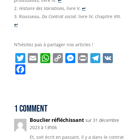
protestantes
, livre IV.
↩︎
Histoire ​des Variations
, livre V.
↩︎
Rousseau, ​
Du Contrat social
, livre IV, chapitre VIII.
↩︎
N'hésitez pas à partager nos articles !
T
E
W
C
M
P
T
V
w
m
h
o
e
ri
el
K
F
it
ai
a
p
ss
n
e
a
t
l
ts
y
e
t
g
c
e
A
Li
n
r
e
r
p
n
g
a
b
1 Comment
p
k
e
m
o
Bouclier réfléchissant
sur 31 décembre
r
o
2023 à 13h06
k
Et, soit écrit en passant, il y a dans le contrat