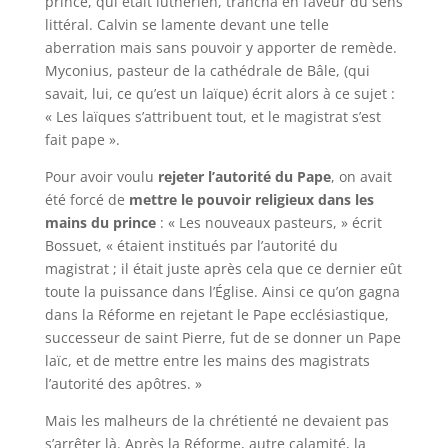
prince, qui était luthérien, trancha en faveur du sens
littéral. Calvin se lamente devant une telle
aberration mais sans pouvoir y apporter de remède.
Myconius, pasteur de la cathédrale de Bâle, (qui
savait, lui, ce qu’est un laïque) écrit alors à ce sujet :
« Les laïques s’attribuent tout, et le magistrat s’est
fait pape ».
Pour avoir voulu
rejeter l’autorité du Pape
, on avait
été forcé de
mettre le pouvoir religieux dans les
mains du prince
: « Les nouveaux pasteurs, » écrit
Bossuet, « étaient institués par l’autorité du
magistrat ; il était juste après cela que ce dernier eût
toute la puissance dans l’Église. Ainsi ce qu’on gagna
dans la Réforme en rejetant le Pape ecclésiastique,
successeur de saint Pierre, fut de se donner un Pape
laïc, et de mettre entre les mains des magistrats
l’autorité des apôtres. »
Mais les malheurs de la chrétienté ne devaient pas
s’arrêter là. Après la Réforme, autre calamité, la