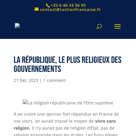
+33 6 46 33 56 95
contact@lactionfrancaise.fr
La République, le plus religieux des
gouvernements
27 Déc 2023
|
1 comment
À en croire une opinion fort répandue en France de
nos jours, on aurait trouvé le moyen de
vivre sans
religion
. Il n’y aurait pas de religion d’État, pas de
religion enseignée dans les écoles. Les bons élèves