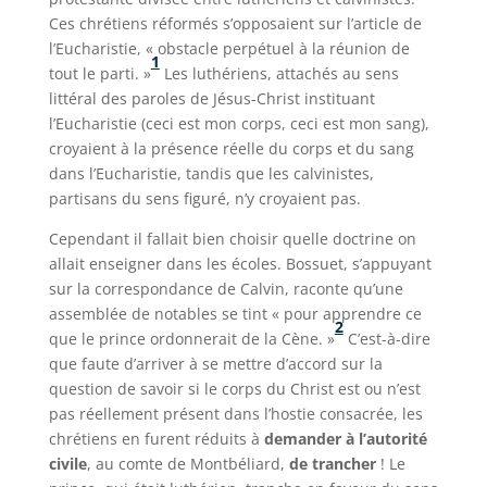
Ces chrétiens réformés s’opposaient sur l’article de
l’Eucharistie, « obstacle perpétuel à la réunion de
1
tout le parti. »
Les luthériens, attachés au sens
littéral des paroles de Jésus-Christ instituant
l’Eucharistie (ceci est mon corps, ceci est mon sang),
croyaient à la présence réelle du corps et du sang
dans l’Eucharistie, tandis que les calvinistes,
partisans du sens figuré, n’y croyaient pas.
Cependant il fallait bien choisir quelle doctrine on
allait enseigner dans les écoles. Bossuet, s’appuyant
sur la correspondance de Calvin, raconte qu’une
assemblée de notables se tint « pour apprendre ce
2
que le prince ordonnerait de la Cène. »
C’est-à-dire
que faute d’arriver à se mettre d’accord sur la
question de savoir si le corps du Christ est ou n’est
pas réellement présent dans l’hostie consacrée, les
chrétiens en furent réduits à
demander à l’autorité
civile
, au comte de Montbéliard,
de trancher
! Le