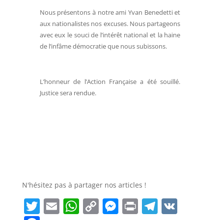
Nous présentons à notre ami Yvan Benedetti et
aux nationalistes nos excuses. Nous partageons
avec eux le souci de l’intérêt national et la haine
de l’infâme démocratie que nous subissons.
L’honneur de l’Action Française a été souillé.
Justice sera rendue.
N'hésitez pas à partager nos articles !
T
E
W
C
M
Pr
T
V