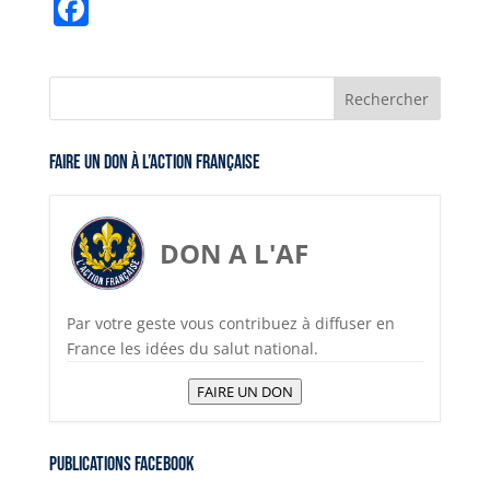
w
m
h
o
e
in
el
K
F
itt
ai
at
p
ss
t
e
a
er
l
s
y
e
gr
c
A
Li
n
a
e
p
n
g
m
b
Faire un don à l’Action Française
p
k
er
o
o
k
DON A L'AF
Par votre geste vous contribuez à diffuser en
France les idées du salut national.
FAIRE UN DON
Publications Facebook