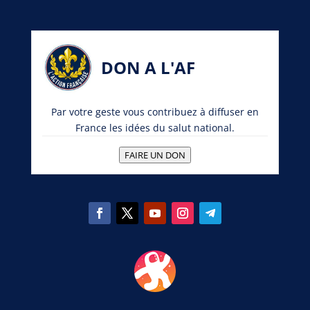
DON A L'AF
Par votre geste vous contribuez à diffuser en
France les idées du salut national.
FAIRE UN DON