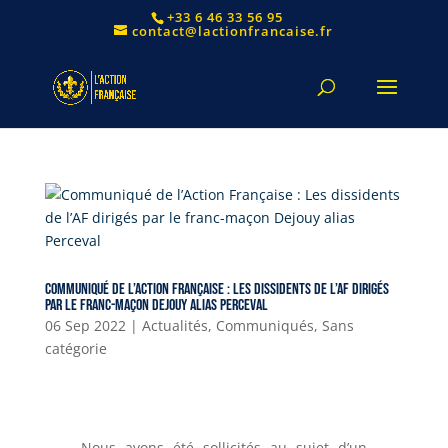
+33 6 46 33 56 95
contact@lactionfrancaise.fr
Communiqué de l’Action Française : Les dissidents de l’AF dirigés
par le franc-maçon Dejouy alias Perceval
06 Sep 2022
|
Actualités
,
Communiqués
,
Sans
catégorie
Nous avons été sollicités au sujet d’un