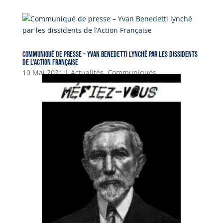
er
l
s
y
e
gr
c
A
Li
n
a
e
p
n
g
m
b
p
k
er
Communiqué de presse – Yvan Benedetti lynché par les dissidents
o
de l’Action Française
o
10 Mai 2021
|
Actualités
,
Communiqués
k