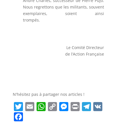
André Charles, successeur de Pierre Pujo.
Nous regrettons que les militants, souvent
exemplaires, soient ainsi
trompés.
Le Comité Directeur
de l’Action Française
N'hésitez pas à partager nos articles !
T
E
W
C
M
Pr
T
V
w
m
h
o
e
in
el
K
F
itt
ai
at
p
ss
t
e
a