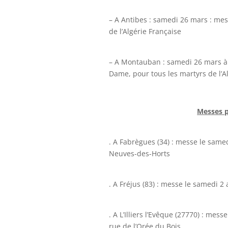
– A Antibes : samedi 26 mars : mes
de l’Algérie Française
– A Montauban : samedi 26 mars à 1
Dame, pour tous les martyrs de l’Al
Messes p
. A Fabrègues (34) : messe le same
Neuves-des-Horts
. A Fréjus (83) : messe le samedi 2 
. A L’Illiers l’Evêque (27770) : me
rue de l’Orée du Bois