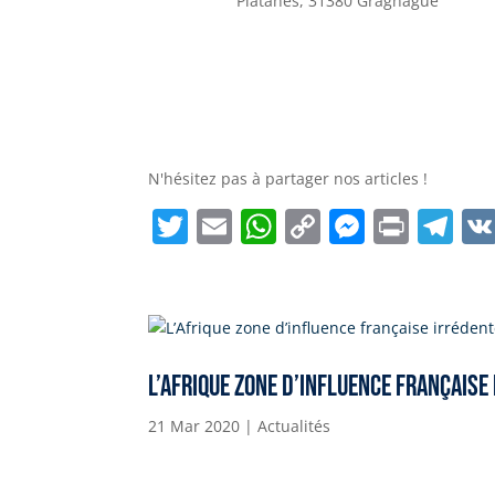
Platanes, 31380 Gragnague
N'hésitez pas à partager nos articles !
T
E
W
C
M
Pr
T
w
m
h
o
e
in
el
itt
ai
at
p
ss
t
e
er
l
s
y
e
gr
A
Li
n
a
L’Afrique zone d’influence française
p
n
g
m
p
k
er
21 Mar 2020
|
Actualités