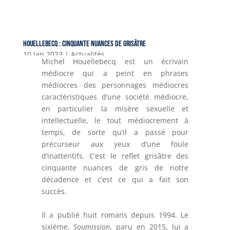
Houellebecq : Cinquante nuances de grisâtre
10 Jan 2023
|
Actualités
Michel Houellebecq est un écrivain
médiocre qui a peint en phrases
médiocres des personnages médiocres
caractéristiques d’une société médiocre,
en particulier la misère sexuelle et
intellectuelle, le tout médiocrement à
temps, de sorte qu’il a passé pour
précurseur aux yeux d’une foule
d’inattentifs. C’est le reflet grisâtre des
cinquante nuances de gris de notre
décadence et c’est ce qui a fait son
succès.
Il a publié huit romans depuis 1994. Le
sixième,
Soumission
, paru en 2015, lui a