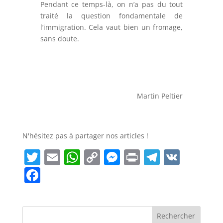
Pendant ce temps-là, on n’a pas du tout
traité la question fondamentale de
l’immigration. Cela vaut bien un fromage,
sans doute.
Martin Peltier
N'hésitez pas à partager nos articles !
T
E
W
C
M
Pr
T
V
w
m
h
o
e
in
el
K
F
itt
ai
at
p
ss
t
e
a
er
l
s
y
e
gr
c
A
Li
n
a
e