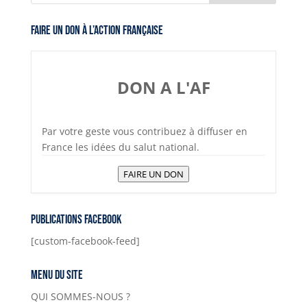
p
n
g
m
b
Faire un don à l’Action Française
p
k
er
o
o
k
DON A L'AF
Par votre geste vous contribuez à diffuser en
France les idées du salut national.
FAIRE UN DON
Publications Facebook
[custom-facebook-feed]
Menu du site
QUI SOMMES-NOUS ?