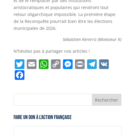
et de le remplacer par des institutions
aristocratiques et populaires qui rendront tout
retour oligarchique impossible. La première étape
de la Reconquête pourrait bien être les élections
municipales de 2026.
Sebastien Kererro (Monsieur K)
N'hésitez pas à partager nos articles !
T
E
W
C
M
Pr
T
V
w
m
h
o
e
in
el
K
F
itt
ai
at
p
ss
t
e
a
er
l
s
y
e
gr
c
A
Li
n
a
e
p
n
g
m
b
Faire un don à l’Action Française
p
k
er
o
o