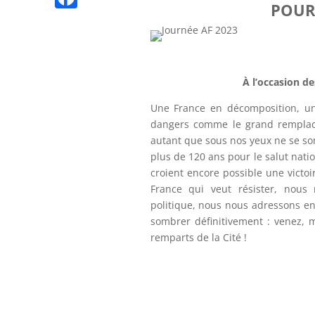
n
POUR
p
l
n
K
n
F
t
e
k
g
a
g
e
c
r
À l’occasion d
r
e
a
Une France en décomposition, une
b
m
dangers comme le grand remplace
o
autant que sous nos yeux ne se son
o
plus de 120 ans pour le salut nati
croient encore possible une victo
k
France qui veut résister, nous 
politique, nous nous adressons enf
sombrer définitivement : venez, me
remparts de la Cité !