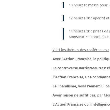
10 heures : messe pour l
12 heures 30
: apéritif e
14 heures 30
: prises de
Monsieur K, Franck Bous
Voici les thèmes des conférences :
Avec l’Action Française, le politiq
La controverse Barrès/Maurras: r
L’Action Française, une condamna
Le libéralisme, voilà l’ennemi !
, p
Avoir raison ne suffit pas
, par Mo
L’Action Française ou l’Intelligen