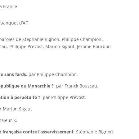
a France
t banquet d’AF
 paroles de Stéphanie Bignon, Philippe Champion,
cau, Philippe Prévost, Marion Sigaut, Jérôme Bourbon
ue sans fards
, par Philippe Champion.
épublique ou Monarchie ?
, par Franck Bouscau.
tion à perpétuité ?
, par Philippe Prévost.
ar Marion Sigaut
nsieur K.
ce française contre l’asservissement
, Stéphanie Bignon.