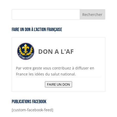
itt
ai
at
p
ss
t
e
a
er
l
s
y
e
gr
c
A
Li
n
a
e
p
n
g
m
b
Faire un don à l’Action Française
p
k
er
o
o
k
DON A L'AF
Par votre geste vous contribuez à diffuser en
France les idées du salut national.
FAIRE UN DON
Publications Facebook
[custom-facebook-feed]