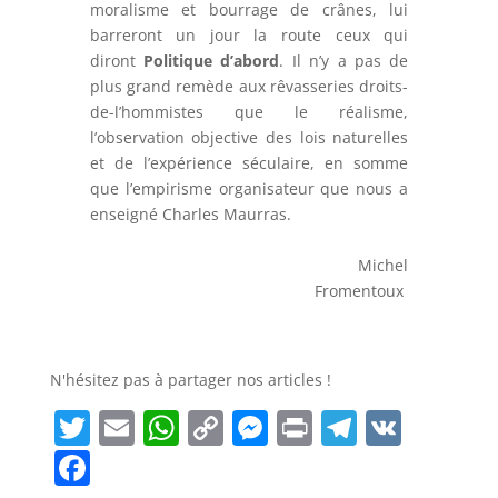
moralisme et bourrage de crânes, lui
barreront un jour la route ceux qui
diront
Politique d’abord
. Il n’y a pas de
plus grand remède aux rêvasseries droits-
de-l’hommistes que le réalisme,
l’observation objective des lois naturelles
et de l’expérience séculaire, en somme
que l’empirisme organisateur que nous a
enseigné Charles Maurras.
Michel
Fromentoux
N'hésitez pas à partager nos articles !
T
E
W
C
M
Pr
T
V
w
m
h
o
e
in
el
K
F