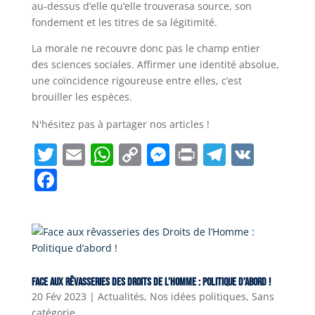
au-dessus d’elle qu’elle trouverasa source, son
fondement et les titres de sa légitimité.
La morale ne recouvre donc pas le champ entier
des sciences sociales. Affirmer une identité absolue,
une coïncidence rigoureuse entre elles, c’est
brouiller les espèces.
N'hésitez pas à partager nos articles !
T
E
W
C
M
Pr
T
V
w
m
h
o
e
in
el
K
F
itt
ai
at
p
ss
t
e
a
er
l
s
y
e
gr
c
A
Li
n
a
e
p
n
g
m
b
p
k
er
Face aux rêvasseries des Droits de l’Homme : Politique d’abord !
o
20 Fév 2023
|
Actualités
,
Nos idées politiques
,
Sans
o
catégorie