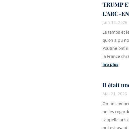
TRUMP E
L’ARC-E
Juin 12, 2026
Le temps et le
qu’on a pu no
Poutine ont-i
la France chré
lire plus
Il était u
Mai 21, 2026
On ne compre
ne les regard
j’appelle arc
qui est avant