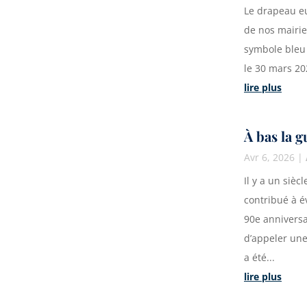
Le drapeau eu
de nos mairie
symbole bleu 
le 30 mars 20
lire plus
À bas la g
Avr 6, 2026
|
Il y a un siè
contribué à é
90e anniversa
d’appeler une
a été...
lire plus