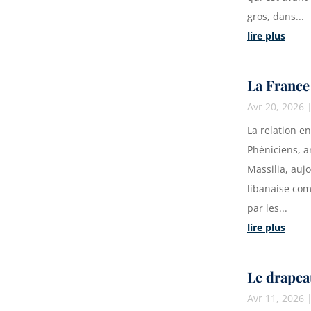
gros, dans...
lire plus
La France 
Avr 20, 2026
La relation en
Phéniciens, a
Massilia, aujo
libanaise com
par les...
lire plus
Le drapea
Avr 11, 2026