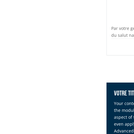
Par votre g
du salut na
Votre tit
Your conte
the modul
aspect of
even appl
Advanced 