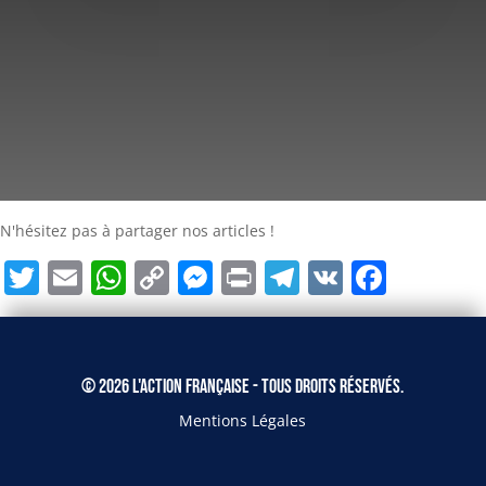
N'hésitez pas à partager nos articles !
Twitter
Email
WhatsApp
Copy
Messenger
Print
Telegram
VK
Face
Link
© 2026 L'Action Française - Tous droits réservés.
Mentions Légales