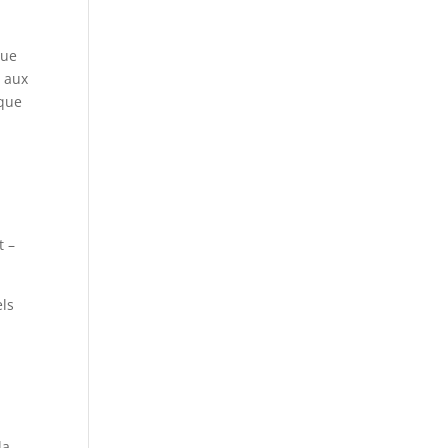
que
s aux
 que
,
t –
els
la