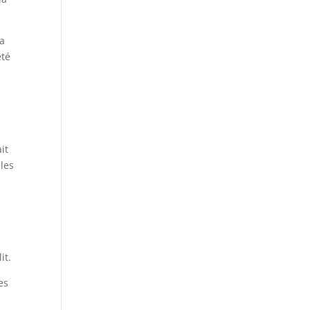
 a
été
it
les
it.
es