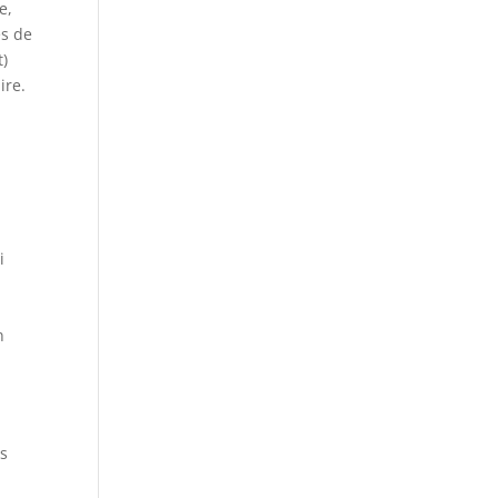
e,
es de
t)
ire.
a
i
n
es