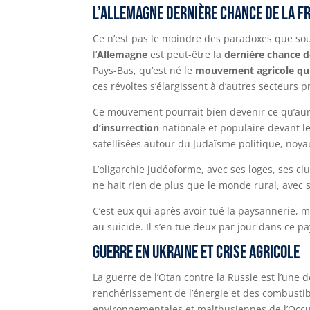
L’Allemagne dernière chance de la F
Ce n’est pas le moindre des paradoxes que sous
l’
Allemagne
est peut-être la
dernière chance d
Pays-Bas, qu’est né le
mouvement agricole qui
ces révoltes s’élargissent à d’autres secteurs p
Ce mouvement pourrait bien devenir ce qu’aur
d’insurrection
nationale et populaire devant l
satellisées autour du Judaïsme politique, noya
L’oligarchie judéoforme, avec ses loges, ses c
ne hait rien de plus que le monde rural, avec 
C’est eux qui après avoir tué la paysannerie, 
au suicide. Il s’en tue deux par jour dans ce p
Guerre en Ukraine et crise agricole
La guerre de l’Otan contre la Russie est l’une
renchérissement de l’énergie et des combustib
environnementales et malthusiennes de l’Occup