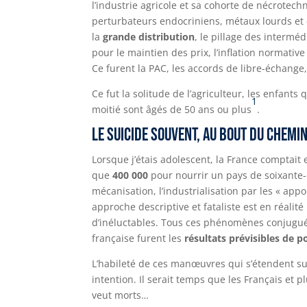
l’industrie agricole et sa cohorte de nécrotech
perturbateurs endocriniens, métaux lourds et 
la
grande distribution
, le pillage des interméd
pour le maintien des prix, l’inflation normative
Ce furent la PAC, les accords de libre-échange,
Ce fut la solitude de l’agriculteur, les enfants
1
moitié sont âgés de 50 ans ou plus
.
Le suicide souvent, au bout du chemi
Lorsque j’étais adolescent, la France comptait 
que
400 000
pour nourrir un pays de soixante-dix
mécanisation, l’industrialisation par les « appo
approche descriptive et fataliste est en réali
d’inéluctables. Tous ces phénomènes conjugués
française furent les
résultats prévisibles de p
L’habileté de ces manœuvres qui s’étendent su
intention. Il serait temps que les Français e
veut morts…