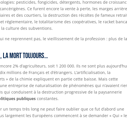
nologies: pesticides, fongicides, détergents, hormones de croissanc
cancérigènes. Ce furent encore la vente à perte, les marges arrièr
iaires et des courtiers, la destruction des récoltes (le fameux retrai
 et réglementaire, le totalitarisme des coopératives, le racket banca
 la culture des subventions.
 qui ne reprennent pas, le vieillissement de la profession : plus de l
n, la mort toujours…
encore 2% d’agriculteurs, soit 1 200 000. Ils ne sont plus aujourd’hu
 millions de Français et d’étrangers. L’artificialisation, la
rts » de la chimie expliquent en partie cette baisse. Mais cette
té une entreprise de naturalisation de phénomènes qui n’avaient rie
 qui conduisent à la destruction progressive de la paysannerie
olitiques publiques
constantes.
r un temps très long ne peut faire oublier que ce fut d’abord une
t plus largement les Européens commencent à se demander « Qui » l