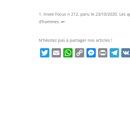
Insee Focus n 212, paru le 23/10/2020. Les 
d’hommes.
↩︎
N'hésitez pas à partager nos articles !
T
E
W
C
M
Pr
T
w
m
h
o
e
in
el
itt
ai
at
p
ss
t
e
er
l
s
y
e
gr
A
Li
n
a
p
n
g
m
p
k
er