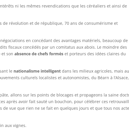
térêts ni les mêmes revendications que les céréaliers et ainsi de
ans de révolution et de république, 70 ans de consumérisme et
négociations en concédant des avantages matériels, beaucoup de
édits fiscaux concédés par un comitatus aux abois. Le moindre des
e
et son
absence de chefs formés
et porteurs des idées claires du
usant le
nationalisme intelligent
dans les milieux agricoles, mais au
ouvements culturels localistes et autonomistes, du Béarn à l’Alsace
pâte, allons sur les points de blocages et propageons la saine doct
s après avoir fait sauté un bouchon, pour célébrer ces retrouvail
s de vue que rien ne se fait en quelques jours et que tous nos act
vin aux vignes.