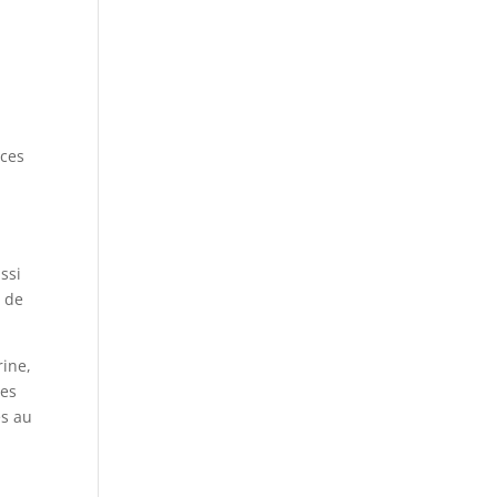
 ces
ssi
, de
rine,
les
es au