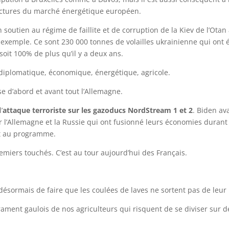
factures du marché énergétique européen.
 soutien au régime de faillite et de corruption de la Kiev de l’Otan
r exemple. Ce sont 230 000 tonnes de volailles ukrainienne qui ont 
oit 100% de plus qu’il y a deux ans.
, diplomatique, économique, énergétique, agricole.
se d’abord et avant tout l’Allemagne.
’
attaque terroriste sur les gazoducs NordStream 1 et 2
. Biden ava
 l’Allemagne et la Russie qui ont fusionné leurs économies durant 
it au programme.
emiers touchés. C’est au tour aujourd’hui des Français.
ile désormais de faire que les coulées de laves ne sortent pas de leur l
ament gaulois de nos agriculteurs qui risquent de se diviser sur d