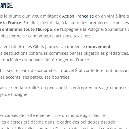
rance.
 la plume d’un vieux militant d’
Action Française
on en vint à lire 
e la France
. En effet, c’est de là, à la suite des premières secousse
 enflamme toute l’Europe
, de l’Espagne à la Pologne. Souhaitons
rofessionnels : camionneurs, artisans, taxis, etc.
aient dû être les Gilets Jaunes. Un immense
mouvement
es destructions continues commises par les oligarchies prédatrices
u nucléaire du pouvoir de l’étranger en France.
lubs, ses réseaux de sodomites – nouvel État confédéré tout puissan
ses accents, ses patois, ses bourrées…
massacrent la ruralité, en poussant les entrepreneurs agro-industri
ays de Cocagne.
 des causes de cette énième crise du monde agricole. Le
les a certes été décidé dans le cadre des politiques pseudo
ation à Bruxelles comme à Davos, mais il est aussi conséquent à 