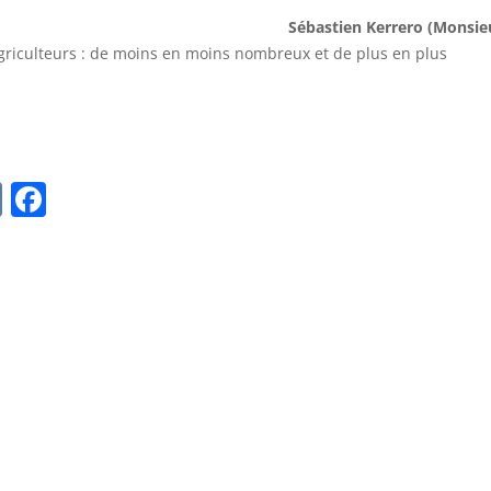
Sébastien Kerrero (Monsie
agriculteurs : de moins en moins nombreux et de plus en plus
V
F
K
a
c
e
b
o
o
k